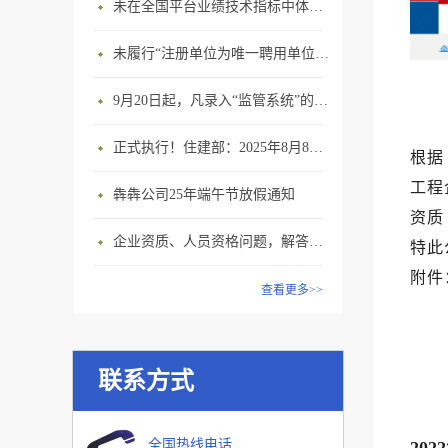
未在全国平台业绩技术指标中体现个人角色的业绩，在资质审查时不作为有效业绩认定！
未履行“注册单位为唯一聘用单位”的承诺，撤销注册许可，三年内不得再次申请建造师注册
9月20日起，凡录入“监管系统”的建造师、职称人员，均需上传社保缴纳凭证！
正式执行！住建部：2025年8月8日起，建筑市政工程全面禁止9项技术！
根据
工程
犇犇公司25年端午节放假通知
资质
企业资质、人员资格问题，解答来了
特此
附件
查看更多>>
2
联系方式
全国热线电话
20