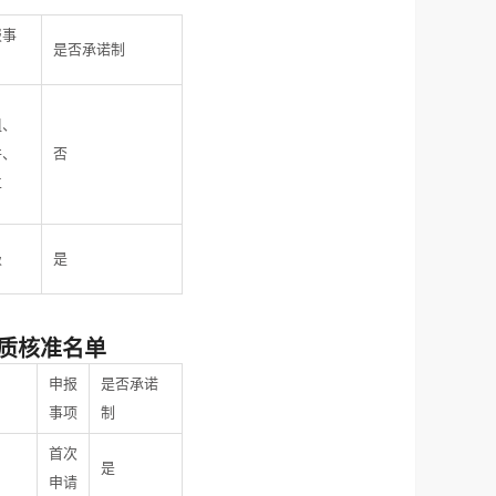
报事
是否承诺制
组、
并、
否
立
级
是
资质核准名单
申报
是否承诺
事项
制
首次
是
申请