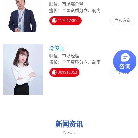
职位：市场部总监
擅长：全国资质分立、剥离
1176478872
立即咨询
冷俊莹
职位：市场经理
擅长：全国资质分立、剥离
309911053
立即咨询
—
新闻资讯
—
News