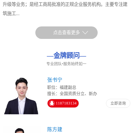
升级等业务；是经工商局批准的正规企业服务机构。主要专注建
筑施工...
点击查看更多
—
金牌顾问
—
专业团队•服务始终如一
张书宁
职位：福建副总
擅长：全国资质分立、新办
1187183134
立即咨询
陈方建