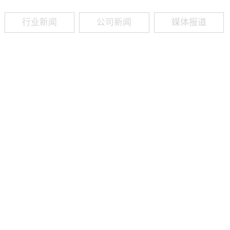
行业新闻
公司新闻
媒体报道
09
-
19
2025
建筑业热闻建筑工程业领域最新资讯，政策解读，行业分析、行业热
程资质（新办、增项、升级、延期、维护等）政策公布，建筑类人才
资质8年，案例3000+，全网低价新办资质施工资质新办、增项二级
13018223165（微信同号）资质升级总包升级，专包升级，业绩补录、回函
09
-
16
2025
建筑业热闻建筑工程业领域最新资讯，政策解读，行业分析、行业热
程资质（新办、增项、升级、延期、维护等）政策公布，建筑类人才
资质8年，案例3000+，全网低价新办资质施工资质新办、增项二级