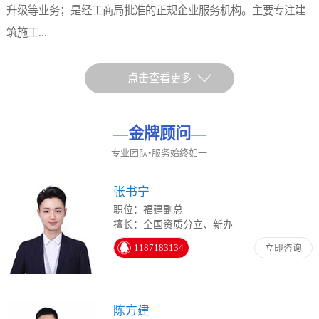
升级等业务；是经工商局批准的正规企业服务机构。主要专注建
筑施工...
点击查看更多
—
金牌顾问
—
专业团队•服务始终如一
张书宁
职位：福建副总
擅长：全国资质分立、新办
1187183134
立即咨询
陈方建