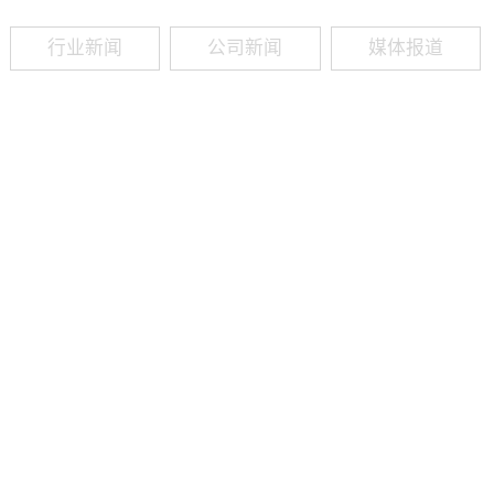
行业新闻
公司新闻
媒体报道
09
-
19
2025
建筑业热闻建筑工程业领域最新资讯，政策解读，行业分析、行业热
程资质（新办、增项、升级、延期、维护等）政策公布，建筑类人才
资质8年，案例3000+，全网低价新办资质施工资质新办、增项二级
13018223165（微信同号）资质升级总包升级，专包升级，业绩补录、回函
09
-
16
2025
建筑业热闻建筑工程业领域最新资讯，政策解读，行业分析、行业热
程资质（新办、增项、升级、延期、维护等）政策公布，建筑类人才
资质8年，案例3000+，全网低价新办资质施工资质新办、增项二级