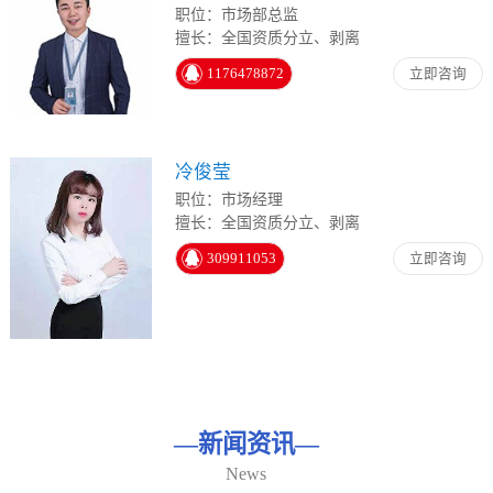
职位：市场部总监
擅长：全国资质分立、剥离
1176478872
立即咨询
冷俊莹
职位：市场经理
擅长：全国资质分立、剥离
309911053
立即咨询
—
新闻资讯
—
News