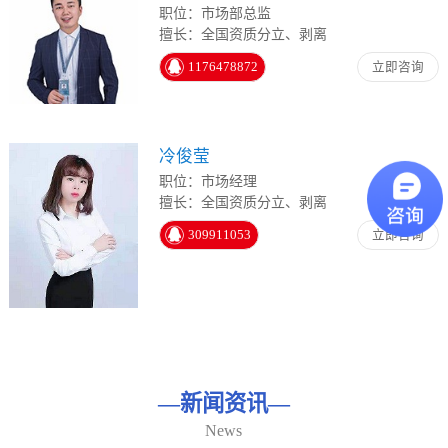
职位：市场部总监
擅长：全国资质分立、剥离
1176478872
立即咨询
冷俊莹
职位：市场经理
擅长：全国资质分立、剥离
309911053
立即咨询
—
新闻资讯
—
News