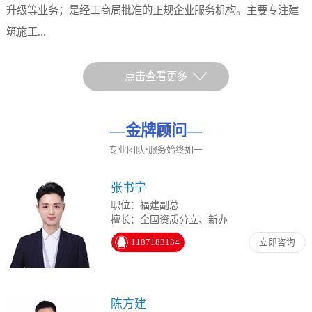
升级等业务；是经工商局批准的正规企业服务机构。主要专注建
筑施工...
点击查看更多
—
金牌顾问
—
专业团队•服务始终如一
张书宁
职位：福建副总
擅长：全国资质分立、新办
1187183134
立即咨询
陈方建