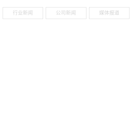
行业新闻
公司新闻
媒体报道
09
-
19
2025
建筑业热闻建筑工程业领域最新资讯，政策解读，行业分析、行业热
程资质（新办、增项、升级、延期、维护等）政策公布，建筑类人才
资质8年，案例3000+，全网低价新办资质施工资质新办、增项二级
13018223165（微信同号）资质升级总包升级，专包升级，业绩补录、回函
09
-
16
2025
建筑业热闻建筑工程业领域最新资讯，政策解读，行业分析、行业热
程资质（新办、增项、升级、延期、维护等）政策公布，建筑类人才
资质8年，案例3000+，全网低价新办资质施工资质新办、增项二级