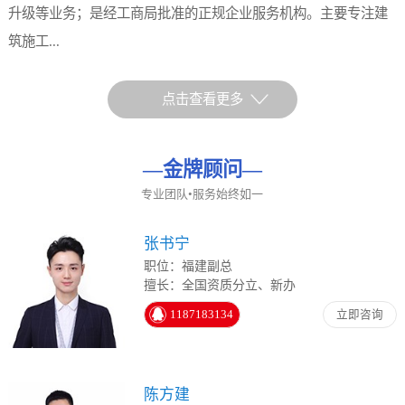
升级等业务；是经工商局批准的正规企业服务机构。主要专注建
筑施工...
点击查看更多
—
金牌顾问
—
专业团队•服务始终如一
张书宁
职位：福建副总
擅长：全国资质分立、新办
1187183134
立即咨询
陈方建