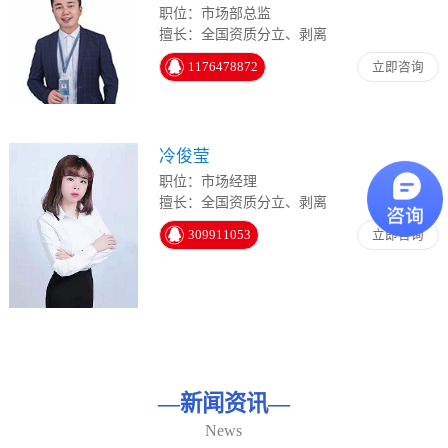
职位：市场部总监
擅长：全国资质分立、剥离
1176478872
立即咨询
冷俊莹
职位：市场经理
擅长：全国资质分立、剥离
309911053
立即咨询
—
新闻资讯
—
News