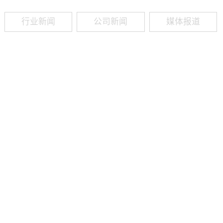
行业新闻
公司新闻
媒体报道
09
-
19
2025
建筑业热闻建筑工程业领域最新资讯，政策解读，行业分析、行业热
程资质（新办、增项、升级、延期、维护等）政策公布，建筑类人才
资质8年，案例3000+，全网低价新办资质施工资质新办、增项二级
13018223165（微信同号）资质升级总包升级，专包升级，业绩补录、回函
09
-
16
2025
建筑业热闻建筑工程业领域最新资讯，政策解读，行业分析、行业热
程资质（新办、增项、升级、延期、维护等）政策公布，建筑类人才
资质8年，案例3000+，全网低价新办资质施工资质新办、增项二级