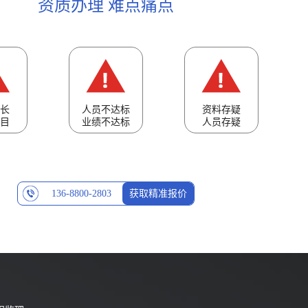
资质办理 难点痛点
长
人员不达标
资料存疑
目
业绩不达标
人员存疑
136-8800-2803
获取精准报价
6666