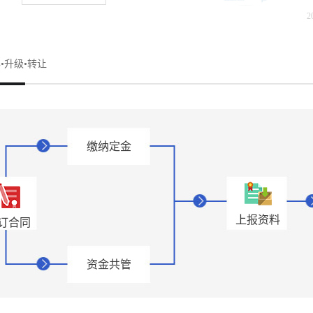
资质联系陈老师：
2
关于明确建筑业企业等资质申报有
、增项、升级、延期、维护
、统一标准，根据上级要求，
等建筑业信息公布！犇犇公司
•升级•转让
工人考核同职称人员考核认
，全网低价新办资质施工资质新
是范围内且齐全；对无工种齐
责人一手业绩联系冷老师：
资质企业和专业技术人员的代
资质升级总包升级，专包升级，业
申请由有关部门配合审查的企
002803（微信同号）资质收
责确认；新增的个人业绩信息
资质联系陈老师：
缴纳定金
行关联，与企业业绩技术指标
省建设厅关于加强全省建筑业领域
术指标中体现个人角色的业
的通知各市、县（市、区）建
认定。3.根据《申报资质技
域专业技术人员（包括注册人
程相关专业包括：热能动力工
”行为打击力度，维护企业和
上报资料
订合同
风电、太阳能及其它能源工
场秩序，根据省政府关于全省
统及其自动化、电气工程及其
方案，以及住房城乡建设部、
资金共管
工程建设领域专业技术人员违
现就加强专业技术人员资格核
职称人员管理。各地建设主管