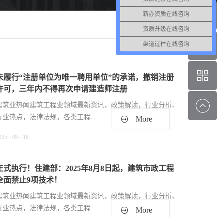
新办资质在线咨询
<
>
资质升级在线咨询
渠道过件在线咨询
未履行“注册单位为唯一聘用单位”的承诺，撤销注册
许可，三年内不得再次申请建造师注册
建筑业热闻建筑工程业领域最新资讯，政策解读，行业分析、
行业热点，法律法规，各类工程...
More
025
-
09
-
16
资质管理，各类工程资质（新办、增项、升级、延期、维护
等）政策公布，建筑类人才资讯等建筑业信息公布！犇犇公司
正式执行！住建部：2025年8月8日起，建筑市政工程
专业代办资质8年，案例3000+，全网低价新办资质施工资质新
全面禁止9项技术！
办、增项二级，自家现成技术负责人一手业绩联系冷老师：
建筑业热闻建筑工程业领域最新资讯，政策解读，行业分析、
13018223165（微信同号）资质升级总包升级，专包升级，业
行业热点，法律法规，各类工程...
More
绩补录、回函联系李老师：13688002803（微信同号）资质收