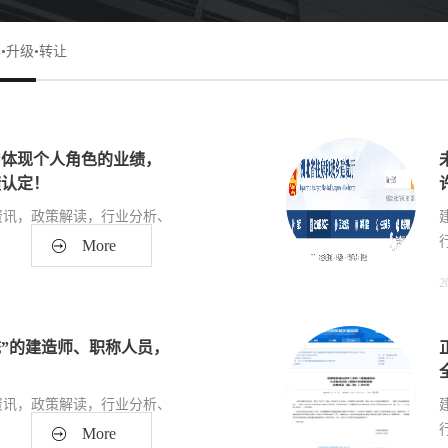
•升级•转让
中体现个人角色的业绩，
绩认定！
资讯，政策解读，行业分析、
.
More
2
、增项、升级、延期、维护
等建筑业信息公布！犇犇公司
统”的建造师、职称人员，
，全网低价新办资质施工资质新
责人一手业绩联系冷老师：
资讯，政策解读，行业分析、
资质升级总包升级，专包升级，业
.
More
002803（微信同号）资质收