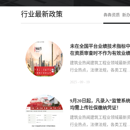
行业最新政策
犇犇资质 新办
未在全国平台业绩技术指标
在资质审查时不作为有效业
建筑业热闻建筑工程业领域最新
行业热点，法律法规，各类工程..
2025
-
09
-
19
资质管理，各类工程资质（新办
等）政策公布，建筑类人才资讯
9月20日起，凡录入“监管系
专业代办资质8年，案例3000+
均需上传社保缴纳凭证！
办、增项二级，自家现成技术负
建筑业热闻建筑工程业领域最新
13018223165（微信同号）
行业热点，法律法规，各类工程..
绩补录、回函联系李老师：13688