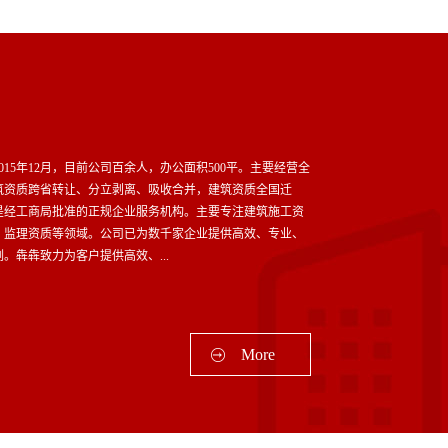
需要的形状冷弯工艺（一次弯折到位）2石材及瓷板落后挂接
工艺销钉连接工艺、板材边部槽式连接的T型挂件及蝶型挂件
连接工艺、板材背部直插或斜插入槽口的挑件连接工艺、胶粘
接连接工艺等背栓挂件及组合式挂件（SE型、h型、C型等...
15年12月，目前公司百余人，办公面积500平。主要经营全
筑资质跨省转让、分立剥离、吸收合并，建筑资质全国迁
是经工商局批准的正规企业服务机构。主要专注建筑施工资
、监理资质等领域。公司已为数千家企业提供高效、专业、
。犇犇致力为客户提供高效、...
业做卓越！——是我们的宗旨。
More