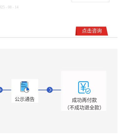
购资质重组、分立、平移，收购资质联系陈老师：
025
-
08
-
14
18708115861（微信同号）关于撤销李希希二级建造师注册许
资质管理，各类工程资质（新办、增项、升级、延期、维护
可的决定李希希：经调查核实，你将二级建造师注册在湖北闻
等）政策公布，建筑类人才资讯等建筑业信息公布！犇犇公司
达交通设施工程有限公司时，未履行“注册单位为唯一聘用单
点击咨询
专业代办资质8年，案例3000+，全网低价新办资质施工资质新
位”的承诺，存在以欺骗手段取得注册证书的行为，违反了
办、增项二级，自家现成技术负责人一手业绩联系冷老师：
《注册建造师管理规定》的规定。我厅依法作出《撤销行政许
13018223165（微信同号）资质升级总包升级，专包升级，业
可意见告知书》，经依法公告送达后，你未在规定时间内提出
绩补录、回函联系李老师：13688002803（微信同号）资质收
书面陈述、申辩。依据《中华人民共和国行政许可法》第六十
购资质重组、分立、平移，收购资质联系陈老师：
九条和《注册建造师管理规定》第三十一条、第三十四条的规
18708115861（微信同号）根据住建部2024年11月8日公告，
定，我厅决定撤销对你作出的二级建造师注册许可，且你在三
《房屋建筑和市政基础设施工程禁止和限制使用技术目录（第
年内不得再次申请二级建造师注册（已注销的，不再重复撤
二批）》自发布之日起9个月后，即2025年8月8日起正式执
销）。如对本决定不服，你可以在收到本决定书之日起60日内
行。《房屋建筑和市政基础设施工程禁止和限制使用技术目录
公示通告
向湖北省人民政府申请行政复议，或者在6个月内向人民法院
成功再付款
（第二批）》明确了9项禁止使用技术和14项限制使用技术，
提起行政诉讼。湖北省住房和城乡建设厅2025年9月12日彭丽
（不成功退全款）
全文如下：房屋建筑和市政基础设施工程禁止和限制使用技术
霞：经调查核...
目录（第二批）第一部分 禁止使用技术序号名称简要描述可替
代的施工工艺、设备、材料一、施工工艺（禁止使用）1钢筋
“热弯”加工工艺在钢筋加工过程中，加热钢筋，将钢筋弯曲至