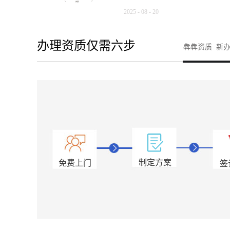
购资质重组、分立、平移，收购
2025
-
08
-
20
18708115861（微信同号）
资质管理，各类工程资质（新办
关问题的公告为进一步规范审批
等）政策公布，建筑类人才资讯
办理资质仅需六步
犇犇资质 新办
现将有关事项明确如下：1.技术
专业代办资质8年，案例3000+
定，对有工种齐全要求的，必须
办、增项二级，自家现成技术负
全要求的，范围内即可。2.申请
13018223165（微信同号）
表工程业绩应当录入全国平台，
绩补录、回函联系李老师：13688
业资质，相关业绩由有关部门负
购资质重组、分立、平移，收购
表与企业业绩技术指标信息表进
18708115861（微信同号）
同步填写，未在全国平台业绩技
专业技术人员资格核查有关事项
绩，在资质审查时不作为有效业绩
委（建设局）：为加大建筑业领
术职称人员专业解释》，电力工
员、职称人员、技术工人）“挂证
制定方案
免费上门
签
程、水能动力工程、核电工程、
个人合法权益，不断规范建筑市
程、输配电及用电工程、电力系
招标投标领域治理改革工作总体
自动化、发电、输...
人力资源和社会保障部关于开展
规“挂证”行为专项治理等要求，
查有关事项通知如下：一、规范