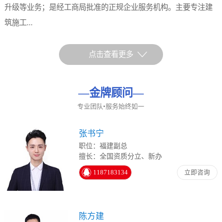
升级等业务；是经工商局批准的正规企业服务机构。主要专注建
筑施工...
点击查看更多
—
金牌顾问
—
专业团队•服务始终如一
张书宁
职位：福建副总
擅长：全国资质分立、新办
1187183134
立即咨询
陈方建