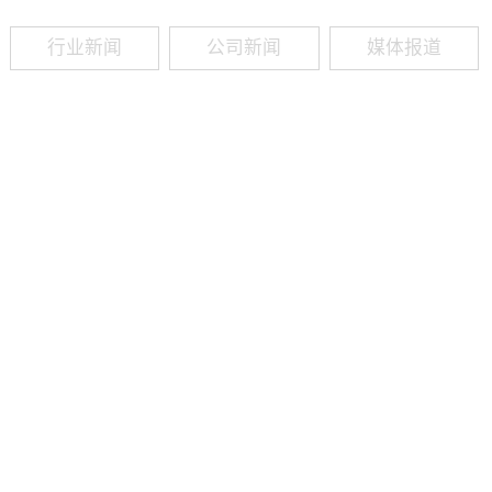
行业新闻
公司新闻
媒体报道
09
-
19
2025
建筑业热闻建筑工程业领域最新资讯，政策解读，行业分析、行业热
程资质（新办、增项、升级、延期、维护等）政策公布，建筑类人才
资质8年，案例3000+，全网低价新办资质施工资质新办、增项二级
13018223165（微信同号）资质升级总包升级，专包升级，业绩补录、回函
09
-
16
2025
建筑业热闻建筑工程业领域最新资讯，政策解读，行业分析、行业热
程资质（新办、增项、升级、延期、维护等）政策公布，建筑类人才
资质8年，案例3000+，全网低价新办资质施工资质新办、增项二级