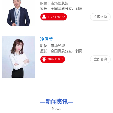
职位：市场部总监
擅长：全国资质分立、剥离
1176478872
立即咨询
冷俊莹
职位：市场经理
擅长：全国资质分立、剥离
309911053
立即咨询
—
新闻资讯
—
News