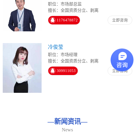
职位：市场部总监
擅长：全国资质分立、剥离
1176478872
立即咨询
冷俊莹
职位：市场经理
擅长：全国资质分立、剥离
309911053
立即咨询
—
新闻资讯
—
News