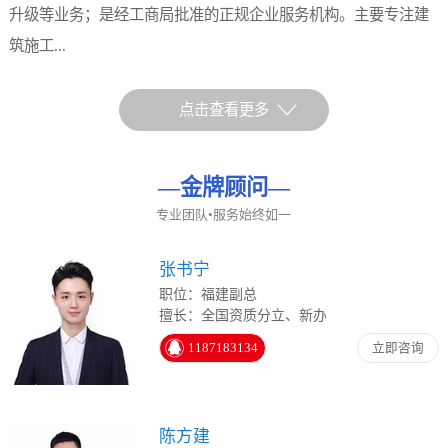
升级等业务；是经工商局批准的正规企业服务机构。主要专注建
筑施工...
点击查看更多
—
金牌顾问
—
专业团队•服务始终如一
张书宁
职位：福建副总
擅长：全国资质分立、新办
1187183134
立即咨询
陈方建