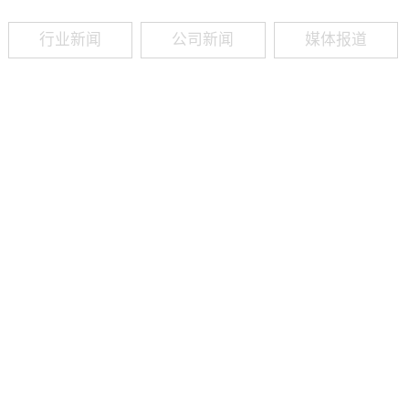
行业新闻
公司新闻
媒体报道
09
-
19
2025
建筑业热闻建筑工程业领域最新资讯，政策解读，行业分析、行业热
程资质（新办、增项、升级、延期、维护等）政策公布，建筑类人才
资质8年，案例3000+，全网低价新办资质施工资质新办、增项二级
13018223165（微信同号）资质升级总包升级，专包升级，业绩补录、回函
09
-
16
2025
建筑业热闻建筑工程业领域最新资讯，政策解读，行业分析、行业热
程资质（新办、增项、升级、延期、维护等）政策公布，建筑类人才
资质8年，案例3000+，全网低价新办资质施工资质新办、增项二级