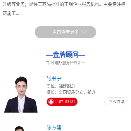
升级等业务；是经工商局批准的正规企业服务机构。主要专注建
筑施工...
点击查看更多
—
金牌顾问
—
专业团队•服务始终如一
张书宁
职位：福建副总
擅长：全国资质分立、新办
1187183134
立即咨询
陈方建