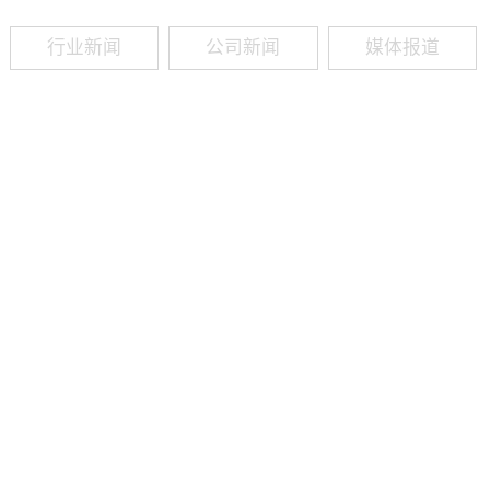
行业新闻
公司新闻
媒体报道
09
-
19
2025
建筑业热闻建筑工程业领域最新资讯，政策解读，行业分析、行业热
程资质（新办、增项、升级、延期、维护等）政策公布，建筑类人才
资质8年，案例3000+，全网低价新办资质施工资质新办、增项二级
13018223165（微信同号）资质升级总包升级，专包升级，业绩补录、回函
09
-
16
2025
建筑业热闻建筑工程业领域最新资讯，政策解读，行业分析、行业热
程资质（新办、增项、升级、延期、维护等）政策公布，建筑类人才
资质8年，案例3000+，全网低价新办资质施工资质新办、增项二级