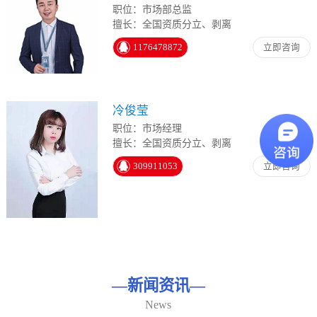
职位：市场部总监
擅长：全国资质分立、剥离
1176478872
立即咨询
冷俊莹
职位：市场经理
擅长：全国资质分立、剥离
309911053
立即咨询
—
新闻资讯
—
News