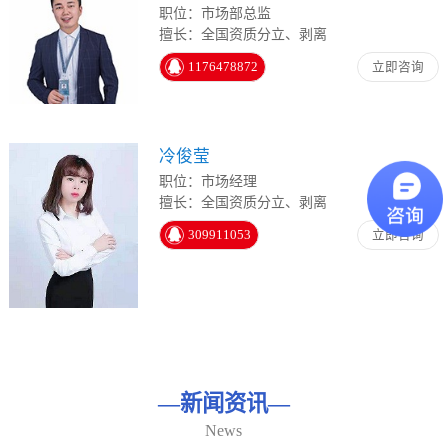
职位：市场部总监
擅长：全国资质分立、剥离
1176478872
立即咨询
冷俊莹
职位：市场经理
擅长：全国资质分立、剥离
309911053
立即咨询
—
新闻资讯
—
News