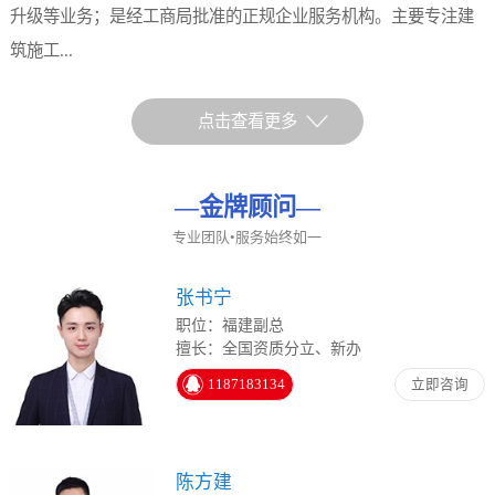
升级等业务；是经工商局批准的正规企业服务机构。主要专注建
筑施工...
点击查看更多
—
金牌顾问
—
专业团队•服务始终如一
张书宁
职位：福建副总
擅长：全国资质分立、新办
1187183134
立即咨询
陈方建