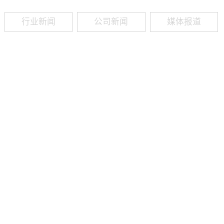
行业新闻
公司新闻
媒体报道
09
-
19
2025
建筑业热闻建筑工程业领域最新资讯，政策解读，行业分析、行业热
程资质（新办、增项、升级、延期、维护等）政策公布，建筑类人才
资质8年，案例3000+，全网低价新办资质施工资质新办、增项二级
13018223165（微信同号）资质升级总包升级，专包升级，业绩补录、回函
09
-
16
2025
建筑业热闻建筑工程业领域最新资讯，政策解读，行业分析、行业热
程资质（新办、增项、升级、延期、维护等）政策公布，建筑类人才
资质8年，案例3000+，全网低价新办资质施工资质新办、增项二级