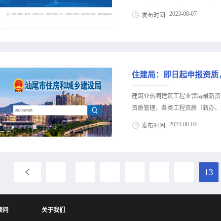
都市纪委监委纪律审查和监察调查。
2023
-
08
-
07
发布时间:
人，省委党校在职研究生学历。1992
至2013年8月，先后在简阳市
策公布，建筑类人才资讯等建筑业信
长；2013年8月至2019年3
价新办资质施工资质新办、增项二
委书记、局长；2019年3月至2
13018223165（微信同号）
记、局长，市自...
13688002803（微信同号）
18708115861（微信同号）
作的通知》。补录信息原则上不再
建筑业热闻建筑工程业领域最新资
2023年9月1日起施行。明确房
资质管理，各类工程资质（新办、增
息及流程。补录信息一经公开，原
2023
-
08
-
04
发布时间:
假、重复补录或违规补录等行为的
的，应当按照信用评价有关规定予
策公布，建筑类人才资讯等建筑业信
工作的通知闽建办筑〔2023〕2
价新办资质施工资质新办、增项二
“深学争优、敢为争先、实干争效
13018223165（微信同号）
...
8
9
10
11
12
13
（闽建筑〔2023〕2号），我厅在《
13688002803（微信同号）
18708115861（微信同号）
通知》，自印发之日起执行。优化
顾问
关于我们
报前一个月的社保，由发证机关在