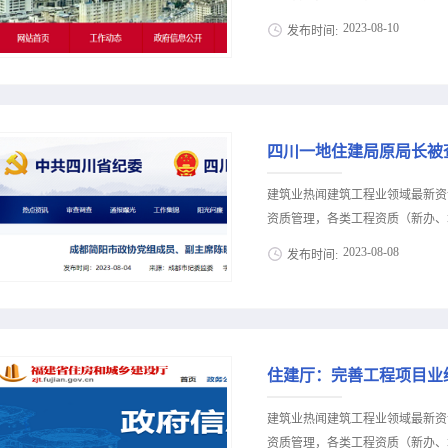
动工程建设项目全流程在线审批。
2023
-
08
-
10
发布时间:
验收、档案移交全过程数字化管理
注：住建部《工程建设项目审批管理
策公布，建筑类人才资讯等建筑业信
工程和交通、水利、能源等领域的
价新办资质施工资质新办、增项二
纳入工程审批系统进行管理。2 
13018223165（微信同号）
工程审批系统向建设工程企业资质..
13688002803（微信同号）
四川一地住建局原局长被
18708115861（微信同号）
立等情况核准审批第11批建筑业
建筑业热闻建筑工程业领域最新资
房城乡建设部第22号令）、《建筑
资质管理，各类工程资质（新办、增
求，按行政许可程序，以下施工企业
2023
-
08
-
08
发布时间:
至2023年8月16日。 专家审
一体化平台登录”查询具体意见。
策公布，建筑类人才资讯等建筑业信
材料扫描件上传至一体化平台，逾
价新办资质施工资质新办、增项二
有异议的，均可向云南省住房和城
13018223165（微信同号）
况需签署真实姓名并留下联系电...
13688002803（微信同号）
住建厅：完善工程项目业
18708115861（微信同号）
晓恒，接受纪律审查和监察调查。
建筑业热闻建筑工程业领域最新资
原住建局局长被查成都简阳市政协
资质管理，各类工程资质（新办、增