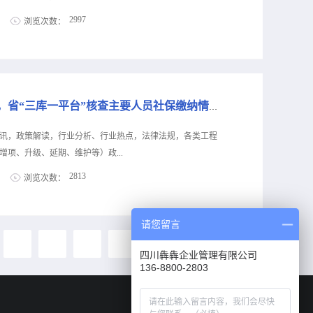
陈晓恒简历陈晓恒，男，汉族，1970年11月生，四川简阳
2997
浏览次数：
年8月参加工作，2001年12月加入中国共产党。1992年8月
人民医院、市规划局工作，历任市规划局党支部书记、副局长、局
息公布！犇犇公司专业代办资质8年，案例3000+，全网低
月，历任简阳市规划局党组书记、局长，市住房和城乡规划建设局党
级，自家现成技术负责人一手业绩联系冷老师：
020年4月，历任简阳市规划和自然资源局（林业局）党组副书
资质升级总包升级，专包升级，业绩补录、回函联系李老师：
资质收购资质重组、分立、平移，收购资质联系陈老师：
住建局：即日起申报资质，省“三库一平台”核查主要人员社保缴纳情况！
近日，福建省住建厅发布《关于进一步完善工程项目业绩补录有关工
允许修改进一步完善我省工程项目的业绩补录措施，并于
讯，政策解读，行业分析、行业热点，法律法规，各类工程
屋市政工程类项目和非房屋市政工程类项目允许补录的范围、信
项、升级、延期、维护等）政...
则上不再允许修改。打击弄虚作假行为发现业绩补录弄虚作
2813
浏览次数：
，应当对所涉企业予以严肃处理。对于补录存在弄虚作假
以扣分。文件原文：关于进一步完善工程项目业绩补录有关
息公布！犇犇公司专业代办资质8年，案例3000+，全网低
号各设区市建设局，平潭综合实验区交建局：为贯彻落实省委
级，自家现成技术负责人一手业绩联系冷老师：
请您留言
”行动，根据《关于推动建筑业高质量发展十条措施的通知》
资质升级总包升级，专包升级，业绩补录、回函联系李老师：
14
15
16
17
...
关于房屋建筑和市...
资质收购资质重组、分立、平移，收购资质联系陈老师：
四川犇犇企业管理有限公司
136-8800-2803
日前，汕尾市住建局发布了《关于进一步优化建筑业企业资质核准的
主要人员社保证明材料首次申请的，企业为主要人员缴纳申
省“三库一平台”系统查询无误后，不需提交纸质证明文件。