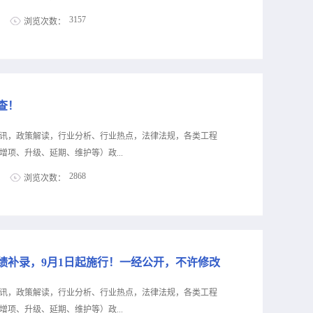
推进智能辅助审查。推进工程建设图纸设计、施工、变更、
3157
浏览次数：
，实现工程建设项目全程“一张图”管理和协同应用。编者
系统管理暂行办法》（建办〔2020〕47号）明确：除特殊
息公布！犇犇公司专业代办资质8年，案例3000+，全网低
重大工程外，房屋建筑、城市基础设施等工程建设项目均应
级，自家现成技术负责人一手业绩联系冷老师：
向资质审批系统共享数据、与“四库一平台”互通互联！加快推进
资质升级总包升级，专包升级，业绩补录、回函联系李老师：
.
资质收购资质重组、分立、平移，收购资质联系陈老师：
查！
云南省住房和城乡建设厅关于2023年建筑业企业发生重组、合并、分
企业资质审查结果公示根据《建筑业企业资质管理规定》（住
讯，政策解读，行业分析、行业热点，法律法规，各类工程
业企业资质标准》（建市〔2014〕159号）以及相关文件要
项、升级、延期、维护等）政...
，已通过审查，现予以公示，公示时间为：2023年8月9日
2868
浏览次数：
查意见为不同意的企业可通过“云南省建筑市场监管与诚信信息网→
如企业对审查意见有异议，可在公示期间进行陈述，并将陈述
息公布！犇犇公司专业代办资质8年，案例3000+，全网低
期不予受理。任何有关单位及个人，如对企业申报资质情况
级，自家现成技术负责人一手业绩联系冷老师：
乡建设厅反映情况，单位反映情况需加盖公章，个人反映情
资质升级总包升级，专包升级，业绩补录、回函联系李老师：
资质收购资质重组、分立、平移，收购资质联系陈老师：
绩补录，9月1日起施行！一经公开，不许修改
近日，据四川省纪委监委消息：成都简阳市政协党组成员、副主席陈
曾任简阳市住房和城乡规划建设局党委书记、局长。简阳市
讯，政策解读，行业分析、行业热点，法律法规，各类工程
党组成员、副主席陈晓恒涉嫌严重违纪违法，目前正接受成
项、升级、延期、维护等）政...