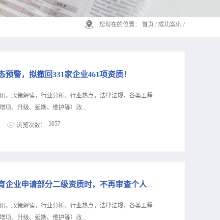
您现在的位置：
首页
/
成功案例
/
预警，拟撤回331家企业461项资质！
讯，政策解读，行业分析、行业热点，法律法规，各类工程
项、升级、延期、维护等）政...
3057
浏览次数：
息公布！犇犇公司专业代办资质8年，案例3000+，全网低
级，自家现成技术负责人一手业绩联系冷老师：
资质升级总包升级，专包升级，业绩补录、回函联系李老师：
资质收购资质重组、分立、平移，收购资质联系陈老师：
住建厅：列为省级重点培育企业申请部分二级资质时，不再审查个人工程业绩
8月14日，山西省住建厅发布《关于撤回山西长宜和兴路桥工程有限
的公示（第533号）》、《关于撤回山西城宸工程项目管理有
讯，政策解读，行业分析、行业热点，法律法规，各类工程
的公示（第534号）》。拟撤回245家建筑业企业的296项资
项、升级、延期、维护等）政...