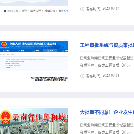
资质管理有关问题的通知》（建市〔
2023
-
08
-
14
发布时间:
标准部分指标的通知》（建市〔20
低等级资质标准现场管理人员指标考
策公布，建筑类人才资讯等建筑业信
建筑业企业资质动态监管，规范建
价新办资质施工资质新办、增项二
资质动态核查工作，现将有关工
13018223165（微信同号）
度改革，强化事中、事...
13688002803（微信同号）
18708115861（微信同号）
县（市、区）住房和城乡建设局、
建筑业热闻建筑工程业领域最新资
化“放管服”改革，提升政务服务
资质管理，各类工程资质（新办、增
录及业绩标A流程的通知》（赣建建
2023
-
08
-
11
发布时间:
企业历史业绩补录及业绩标A工作
责，谁产生、谁监管，谁审核、谁
策公布，建筑类人才资讯等建筑业信
可证的主管部门对其真实性负责
价新办资质施工资质新办、增项二
（市、区）工程业绩补录对于县（
13018223165（微信同号）
务部门共同开展业绩补录工作。1.企
13688002803（微信同号）
大批量不同意！企业发生
18708115861（微信同号）
标准化规范化便利化的通知》（建办〔
建筑业热闻建筑工程业领域最新资
审批系统全覆盖！全过程数字化管
资质管理，各类工程资质（新办、增