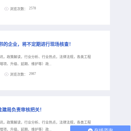
5项资质。晋建市函〔2023〕533号各市住房和城乡建设局、
2578
浏览次数：
各有关企业：按照《关于试行开展部分建设工程企业资质动
2023〕71号），今年5月以来，我厅依托建筑市场监管平台
息公布！犇犇公司专业代办资质8年，案例3000+，全网低
作，经核查，山西长宜和兴路桥工程有限公司等245家建筑业
级，自家现成技术负责人一手业绩联系冷老师：
满足相应资质标准要求，已经“黄牌预警”2个月且在“红牌预警”
资质升级总包升级，专包升级，业绩补录、回函联系李老师：
资质收购资质重组、分立、平移，收购资质联系陈老师：
证书的企业，将不定期进行现场核查！
陕西省住房和城乡建设厅等部门关于支持民营建筑业企业强信心稳增
3〕1125号各设区市住房和城乡建设局，杨凌示范区住房和城
讯，政策解读，行业分析、行业热点，法律法规，各类工程
局，相关单位及企业：为深入贯彻党的二十大精神和习近平
项、升级、延期、维护等）政...
示，认真落实中共中央、国务院《关于促进民营经济发展壮
2987
浏览次数：
神及省委、省政府开展“三个年”活动决策部署、《大力服务
求，加大政策扶持力度，助力全省经济整体好转，增强民营
息公布！犇犇公司专业代办资质8年，案例3000+，全网低
筑业转型升级、提质增效，特研究制定《支持民营建筑业企
级，自家现成技术负责人一手业绩联系冷老师：
，请结合实际抓好贯彻落实。一、鼓励民营建筑业企业强强
资质升级总包升级，专包升级，业绩补录、回函联系李老师：
财政等部门协调，争...
资质收购资质重组、分立、平移，收购资质联系陈老师：
住建局负责审核把关！
龙岗区住房和建设局关于开展2023年建筑业企业资质动态核查工作的
业企业资质管理规定》（住房城乡建设部第22号令）、《建
讯，政策解读，行业分析、行业热点，法律法规，各类工程
施意见》（建市〔2015〕20号）《住建部关于建筑业企业
项、升级、延期、维护等）政...
在线咨询