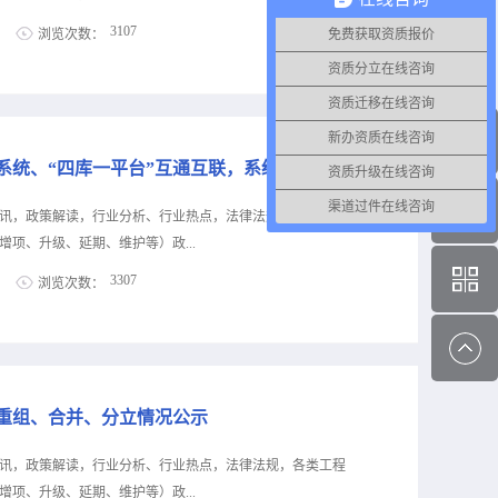
2015〕154号）《住房城乡建设部关于简化建筑业企业资质
3107
浏览次数：
免费获取资质报价
16〕226号）《住房城乡建设部办公厅关于取消建筑业企业最
核的通知》（建办市〔2018〕53号）等文件要求，为加强
资质分立在线咨询
息公布！犇犇公司专业代办资质8年，案例3000+，全网低
筑市场秩序，区住房和建设局及决定开展2023年建筑业企业
级，自家现成技术负责人一手业绩联系冷老师：
资质迁移在线咨询
作通知如下： 一、工作目标 深入贯彻落实行政审批制
资质升级总包升级，专包升级，业绩补录、回函联系李老师：
新办资质在线咨询
资质收购资质重组、分立、平移，收购资质联系陈老师：
工程审批系统与资质审批系统、“四库一平台”互通互联，系统全覆盖，全过程数字化管理！
资质升级在线咨询
关于做好赣州市建筑施工企业历史业绩补录及业绩标A工作的通知各
渠道过件在线咨询
赣州经开区住房和建设局、各有关单位和企业：为进一步深
讯，政策解读，行业分析、行业热点，法律法规，各类工程
效能，按照《关于进一步优化江西省建筑施工企业历史业绩补
项、升级、延期、维护等）政...
〔2023〕3号）要求，结合我市实际，就做好我市建筑施工
3307
浏览次数：
有关事项通知如下。一、明确工作职责按照“谁发证、谁负
负责”原则，业绩补录和业绩标A工作由核发建筑工程施工许
息公布！犇犇公司专业代办资质8年，案例3000+，全网低
，市住建局负责审核把关。二、业绩补录流程 （一）县
级，自家现成技术负责人一手业绩联系冷老师：
市、区）工程，由项目所在地住建主管部门牵头组织其他业
资质升级总包升级，专包升级，业绩补录、回函联系李老师：
业向县（市、区...
资质收购资质重组、分立、平移，收购资质联系陈老师：
重组、合并、分立情况公示
昨日（8月9日），住房城乡建设部发布《关于推进工程建设项目审批
2023〕48号）。《通知》明确：1 2023年底前实现工程
讯，政策解读，行业分析、行业热点，法律法规，各类工程
理2023年底前实现工程审批系统覆盖全部县（区）。持续推
项、升级、延期、维护等）政...