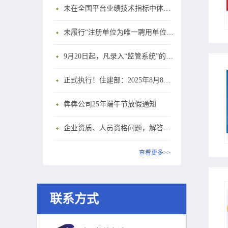
未在全国平台业绩技术指标中体现个人角色的业绩，在资质审查时不作为有效业绩认定！
未履行“注册单位为唯一聘用单位”的承诺，撤销注册许可，三年内不得再次申请建造师注册
9月20日起，凡录入“监管系统”的建造师、职称人员，均需上传社保缴纳凭证！
正式执行！住建部：2025年8月8日起，建筑市政工程全面禁止9项技术！
犇犇公司25年端午节放假通知
企业资质、人员资格问题，解答来了
查看更多>>
联系方式