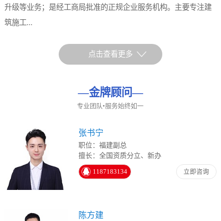
升级等业务；是经工商局批准的正规企业服务机构。主要专注建
筑施工...
点击查看更多
—
金牌顾问
—
专业团队•服务始终如一
张书宁
职位：福建副总
擅长：全国资质分立、新办
1187183134
立即咨询
陈方建