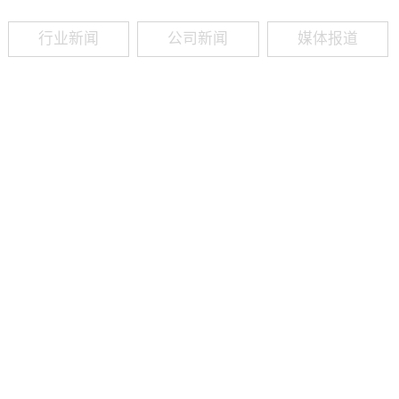
行业新闻
公司新闻
媒体报道
09
-
19
2025
建筑业热闻建筑工程业领域最新资讯，政策解读，行业分析、行业热
程资质（新办、增项、升级、延期、维护等）政策公布，建筑类人才
资质8年，案例3000+，全网低价新办资质施工资质新办、增项二级
13018223165（微信同号）资质升级总包升级，专包升级，业绩补录、回函
09
-
16
2025
建筑业热闻建筑工程业领域最新资讯，政策解读，行业分析、行业热
程资质（新办、增项、升级、延期、维护等）政策公布，建筑类人才
资质8年，案例3000+，全网低价新办资质施工资质新办、增项二级