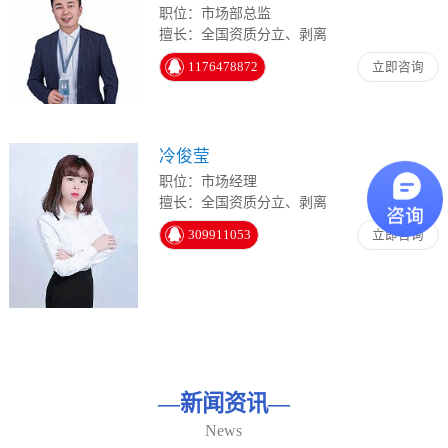
职位：市场部总监
擅长：全国资质分立、剥离
1176478872
立即咨询
冷俊莹
职位：市场经理
擅长：全国资质分立、剥离
309911053
立即咨询
—
新闻资讯
—
News