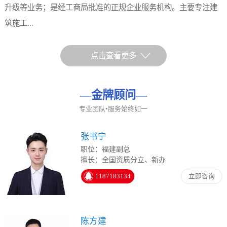
升级等业务；是经工商局批准的正规企业服务机构。主要专注建
筑施工...
点击查看更多
—
金牌顾问
—
专业团队•服务始终如一
张书宁
职位：福建副总
擅长：全国资质分立、新办
1187183134
立即咨询
陈方建