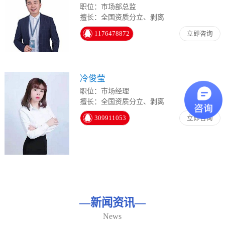
职位：市场部总监
擅长：全国资质分立、剥离
1176478872
立即咨询
冷俊莹
职位：市场经理
擅长：全国资质分立、剥离
309911053
立即咨询
—
新闻资讯
—
News