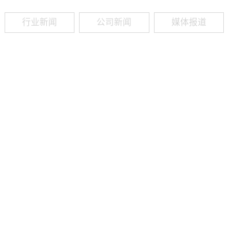
行业新闻
公司新闻
媒体报道
09
-
19
2025
建筑业热闻建筑工程业领域最新资讯，政策解读，行业分析、行业热
程资质（新办、增项、升级、延期、维护等）政策公布，建筑类人才
资质8年，案例3000+，全网低价新办资质施工资质新办、增项二级
13018223165（微信同号）资质升级总包升级，专包升级，业绩补录、回函
09
-
16
2025
建筑业热闻建筑工程业领域最新资讯，政策解读，行业分析、行业热
程资质（新办、增项、升级、延期、维护等）政策公布，建筑类人才
资质8年，案例3000+，全网低价新办资质施工资质新办、增项二级