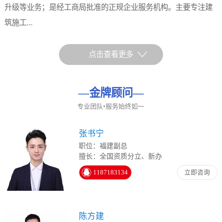
升级等业务；是经工商局批准的正规企业服务机构。主要专注建
筑施工...
点击查看更多
—
金牌顾问
—
专业团队•服务始终如一
张书宁
职位：福建副总
擅长：全国资质分立、新办
1187183134
立即咨询
陈方建