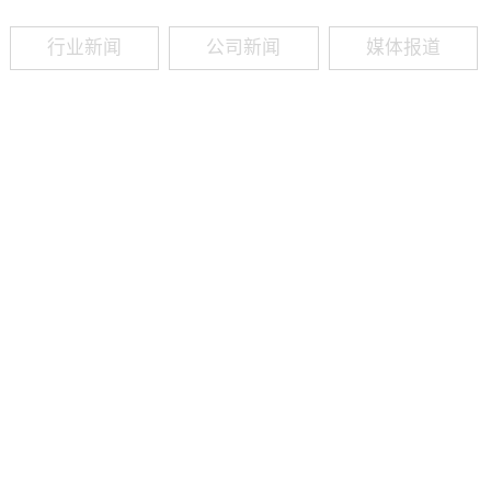
行业新闻
公司新闻
媒体报道
09
-
19
2025
建筑业热闻建筑工程业领域最新资讯，政策解读，行业分析、行业热
程资质（新办、增项、升级、延期、维护等）政策公布，建筑类人才
资质8年，案例3000+，全网低价新办资质施工资质新办、增项二级
13018223165（微信同号）资质升级总包升级，专包升级，业绩补录、回函
09
-
16
2025
建筑业热闻建筑工程业领域最新资讯，政策解读，行业分析、行业热
程资质（新办、增项、升级、延期、维护等）政策公布，建筑类人才
资质8年，案例3000+，全网低价新办资质施工资质新办、增项二级