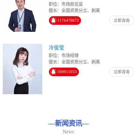
职位：市场部总监
擅长：全国资质分立、剥离
1176478872
立即咨询
冷俊莹
职位：市场经理
擅长：全国资质分立、剥离
309911053
立即咨询
—
新闻资讯
—
News