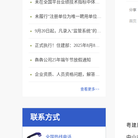
未在全国平台业绩技术指标中体现个人角色的业绩，在资质审查时不作为有效业绩认定！
未履行“注册单位为唯一聘用单位”的承诺，撤销注册许可，三年内不得再次申请建造师注册
9月20日起，凡录入“监管系统”的建造师、职称人员，均需上传社保缴纳凭证！
正式执行！住建部：2025年8月8日起，建筑市政工程全面禁止9项技术！
犇犇公司25年端午节放假通知
企业资质、人员资格问题，解答来了
查看更多>>
联系方式
粤建
全国热线电话
中山