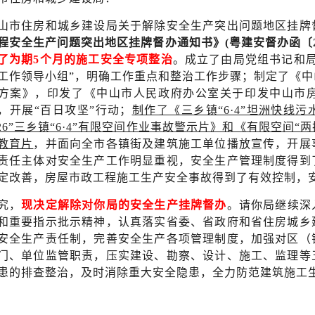
山市住房和城乡建设局关于解除安全生产突出问题地区挂牌
程安全生产问题突出地区挂牌督办通知书》(粤建安督办函〔20
了为期5个月的施工安全专项整治
。成立了由局党组书记和
工作领导小组”，明确工作重点和整治工作步骤；制定了《
方案》，印发了《中山市人民政府办公室关于印发中山市
，开展“百日攻坚”行动；
制作了《三乡镇“6·4”坦洲快线
1·26”三乡镇“6·4”有限空间作业事故警示片》和《有限空间
教育片
，并面向全市各镇街及建筑施工单位播放宣传，开展
责任主体对安全生产工作明显重视，安全生产管理制度得到
定改善，房屋市政工程施工生产安全事故得到了有效控制，
究，
现决定解除对你局的安全生产挂牌督办
。请你局继续深
和重要指示批示精神，认真落实省委、省政府和省住房城乡
安全生产责任制，完善安全生产各项管理制度，加强对区（
门、单位监管职责，压实建设、勘察、设计、施工、监理等
患的排查整治，及时消除重大安全隐患，全力防范建筑施工