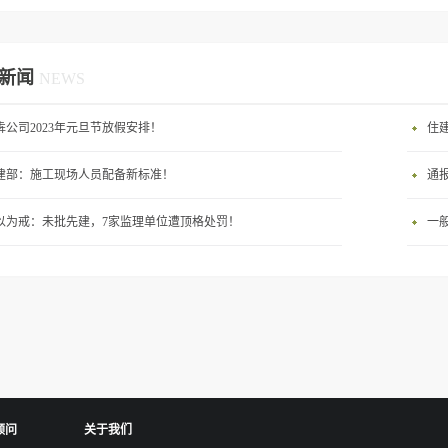
！
新闻
NEWS
犇公司2023年元旦节放假安排！
建部：施工现场人员配备新标准！
通
以为戒：未批先建，7家监理单位遭顶格处罚！
一
顾问
关于我们