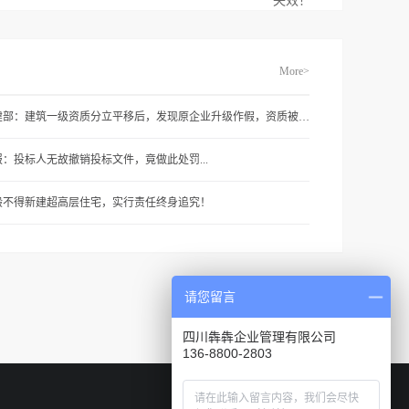
失效！
More>
住建部：建筑一级资质分立平移后，发现原企业升级作假，资质被撤销
报：投标人无故撤销投标文件，竟做此处罚...
般不得新建超高层住宅，实行责任终身追究！
请您留言
四川犇犇企业管理有限公司
136-8800-2803