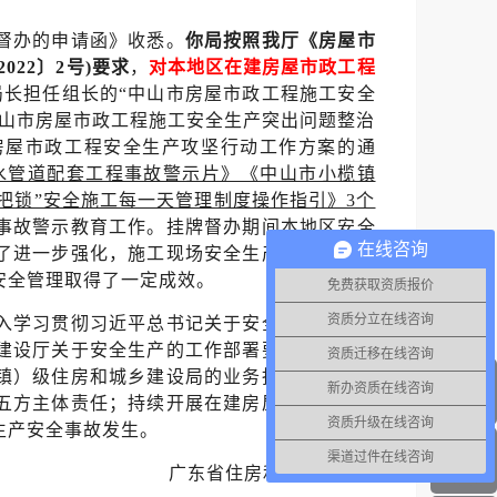
督办的申请函》收悉。
你局按照我厅《房屋市
22〕2号)要求
，
对本地区在建房屋市政工程
局长担任组长的“中山市房屋市政工程施工安全
中山市房屋市政工程施工安全生产突出问题整治
房屋市政工程安全生产攻坚行动工作方案的通
污水管道配套工程事故警示片》《中山市小榄镇
“两把锁”安全施工每一天管理制度操作指引》3个
事故警示教育工作。挂牌督办期间本地区安全
在线咨询
了进一步强化，施工现场安全生产管理状况有
安全管理取得了一定成效。
免费获取资质报价
资质分立在线咨询
入学习贯彻习近平总书记关于安全生产的重要
建设厅关于安全生产的工作部署要求；进一步
资质迁移在线咨询
镇）级住房和城乡建设局的业务指导，压实相
新办资质在线咨询
五方主体责任；持续开展在建房屋市政工程安
资质升级在线咨询
生产安全事故发生。
渠道过件在线咨询
广东省住房和城乡建设厅