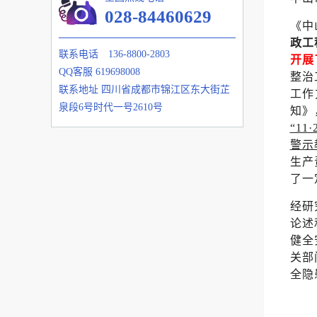
028-84460629
《中
政工
联系电话
136-8800-2803
开展
QQ客服
619698008
整治
联系地址
四川省成都市锦江区东大街芷
工作
泉段6号时代一号2610号
知》
“1
警示
生产
了一
经研
论述
健全
关部
全隐