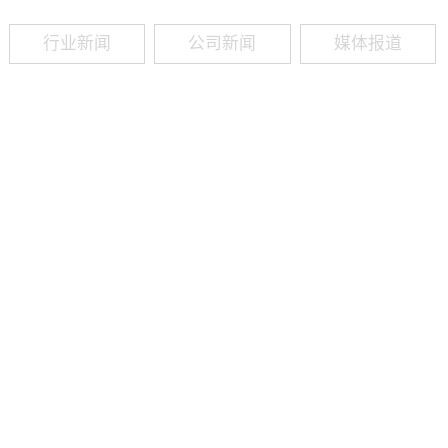
行业新闻
公司新闻
媒体报道
09
-
19
2025
建筑业热闻建筑工程业领域最新资讯，政策解读，行业分析、行业热
程资质（新办、增项、升级、延期、维护等）政策公布，建筑类人才
资质8年，案例3000+，全网低价新办资质施工资质新办、增项二级
13018223165（微信同号）资质升级总包升级，专包升级，业绩补录、回函
09
-
16
2025
建筑业热闻建筑工程业领域最新资讯，政策解读，行业分析、行业热
程资质（新办、增项、升级、延期、维护等）政策公布，建筑类人才
资质8年，案例3000+，全网低价新办资质施工资质新办、增项二级