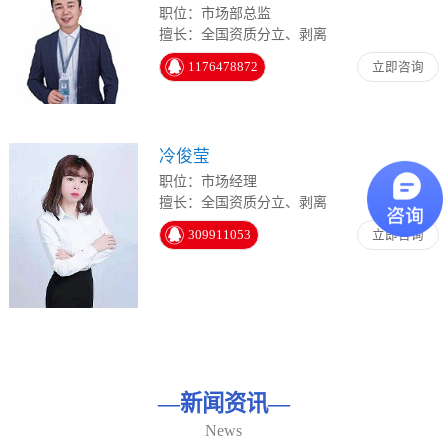
职位：市场部总监
擅长：全国资质分立、剥离
1176478872
立即咨询
冷俊莹
职位：市场经理
擅长：全国资质分立、剥离
309911053
立即咨询
—
新闻资讯
—
News