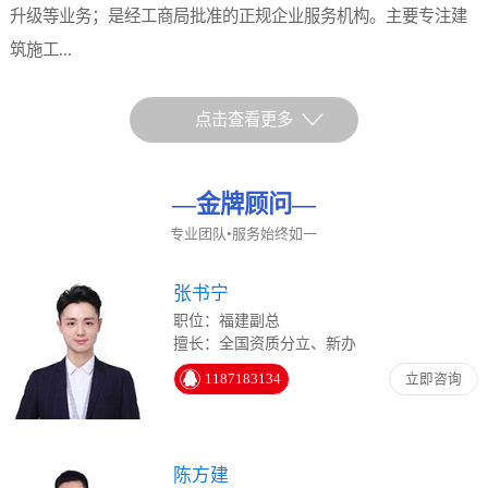
升级等业务；是经工商局批准的正规企业服务机构。主要专注建
筑施工...
点击查看更多
—
金牌顾问
—
专业团队•服务始终如一
张书宁
职位：福建副总
擅长：全国资质分立、新办
1187183134
立即咨询
陈方建