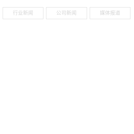
行业新闻
公司新闻
媒体报道
09
-
19
2025
建筑业热闻建筑工程业领域最新资讯，政策解读，行业分析、行业热
程资质（新办、增项、升级、延期、维护等）政策公布，建筑类人才
资质8年，案例3000+，全网低价新办资质施工资质新办、增项二级
13018223165（微信同号）资质升级总包升级，专包升级，业绩补录、回函
09
-
16
2025
建筑业热闻建筑工程业领域最新资讯，政策解读，行业分析、行业热
程资质（新办、增项、升级、延期、维护等）政策公布，建筑类人才
资质8年，案例3000+，全网低价新办资质施工资质新办、增项二级