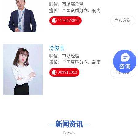
职位：市场部总监
擅长：全国资质分立、剥离
1176478872
立即咨询
冷俊莹
职位：市场经理
擅长：全国资质分立、剥离
309911053
立即咨询
—
新闻资讯
—
News