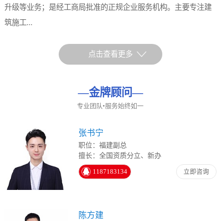
升级等业务；是经工商局批准的正规企业服务机构。主要专注建
筑施工...
点击查看更多
—
金牌顾问
—
专业团队•服务始终如一
张书宁
职位：福建副总
擅长：全国资质分立、新办
1187183134
立即咨询
陈方建