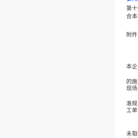
第十
合本
附件
本企
的施
现场
准规
工单
未取