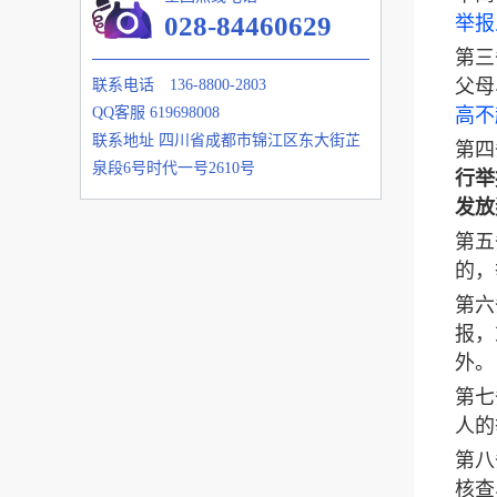
028-84460629
举报
第三
父母
联系电话
136-8800-2803
高不
QQ客服
619698008
联系地址
四川省成都市锦江区东大街芷
第四
泉段6号时代一号2610号
行举
发放
第五
的，
第六
报，
外。
第七
人的
第八
核查