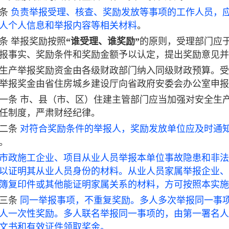
条
负责举报受理、核查、奖励发放等事项的工作人员，
人个人信息和举报内容等相关材料
。
条
举报奖励按照
“谁受理、谁奖励”
的原则，受理部门应
报事实、奖励条件和奖励金额予以认定，提出奖励意见并
生产举报奖励资金由各级财政部门纳入同级财政预算。受
举报奖金由省住房城乡建设厅向省政府安委会办公室申报
一条
市、县（市、区）住建主管部门应当加强对安全生
任制度，严肃财经纪律。
二条
对符合奖励条件的举报人，奖励发放单位应及时通
。
市政施工企业、项目从业人员举报本单位事故隐患和非法
以证明其从业人员身份的材料。从业人员家属举报企业、
簿复印件或其他能证明家属关系的材料，方可按照本实施
三条
同一举报事项，不重复奖励。多人多次举报同一事
人一次性奖励。多人联名举报同一事项的，由第一署名人
文书和有效证件领取奖金。