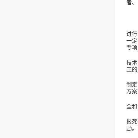
者、
进行
一定
专项
技术
工的
制定
方案
全和
报死
励。