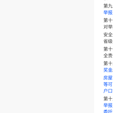
第九
举报
第十
对举
安全
省级
第十
全责
第十
奖金
房屋
等可
户口
第十
举报
委托