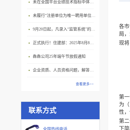
未在全国平台业绩技术指标中体现个人角色的业绩，在资质审查时不作为有效业绩认定！
未履行“注册单位为唯一聘用单位”的承诺，撤销注册许可，三年内不得再次申请建造师注册
各市
9月20日起，凡录入“监管系统”的建造师、职称人员，均需上传社保缴纳凭证！
局，
现将
正式执行！住建部：2025年8月8日起，建筑市政工程全面禁止9项技术！
犇犇公司25年端午节放假通知
企业资质、人员资格问题，解答来了
查看更多>>
第一
为（
联系方式
性，
第二
下简
全国热线电话