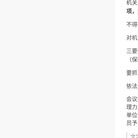
机关
项，
不得
对机
三要
（保
要抓
依法
会议
理力
单位
员予
文