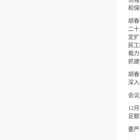
和保
胡春
二十
定扩
民工
载力
抓建
胡春
深入
会议
12
足额
要严