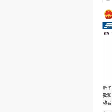
新华
款
和
动者