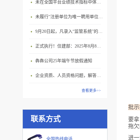
未在全国平台业绩技术指标中体现个人角色的业绩，在资质审查时不作为有效业绩认定！
未履行“注册单位为唯一聘用单位”的承诺，撤销注册许可，三年内不得再次申请建造师注册
9月20日起，凡录入“监管系统”的建造师、职称人员，均需上传社保缴纳凭证！
正式执行！住建部：2025年8月8日起，建筑市政工程全面禁止9项技术！
犇犇公司25年端午节放假通知
企业资质、人员资格问题，解答来了
查看更多>>
批示
联系方式
要拿
拖欠
进一
全国热线电话