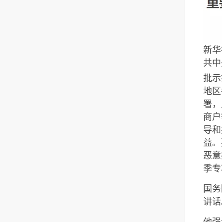
新华
共中
批示
地区
署，
商户
导和
益。
恶意
季专
国务
讲话
他强