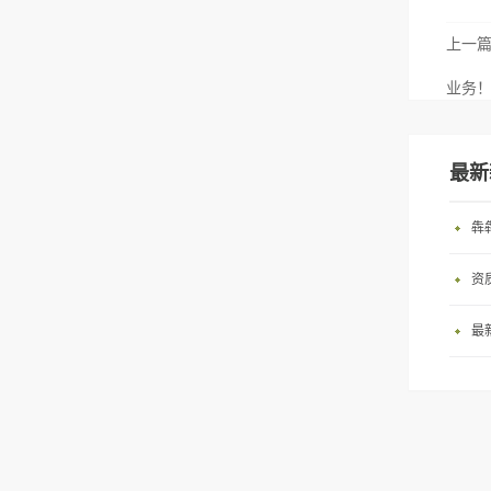
上一
业务
最新
犇
资
最