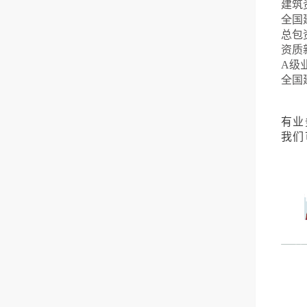
建筑
全国
总包
资质
A级
全国
有业
我们