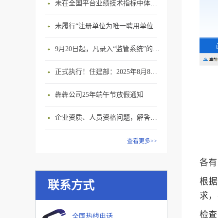
未在全国平台业绩技术指标中体现个人角色的业绩，在资质审查时不作为有效业绩认定！
未履行“注册单位为唯一聘用单位”的承诺，撤销注册许可，三年内不得再次申请建造师注册
9月20日起，凡录入“监管系统”的建造师、职称人员，均需上传社保缴纳凭证！
正式执行！住建部：2025年8月8日起，建筑市政工程全面禁止9项技术！
犇犇公司25年端午节放假通知
企业资质、人员资格问题，解答来了
查看更多>>
各有
根据
联系方式
求，
检查
全国热线电话