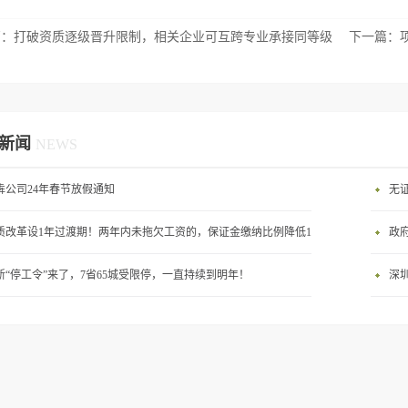
篇：
打破资质逐级晋升限制，相关企业可互跨专业承接同等级
下一篇：
！
新闻
NEWS
犇公司24年春节放假通知
无证
质改革设1年过渡期！两年内未拖欠工资的，保证金缴纳比例降低1%
政
新“停工令”来了，7省65城受限停，一直持续到明年！
深圳