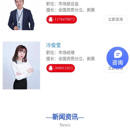
职位：市场部总监
擅长：全国资质分立、剥离
1176478872
立即咨询
冷俊莹
职位：市场经理
擅长：全国资质分立、剥离
309911053
立即咨询
—
新闻资讯
—
News