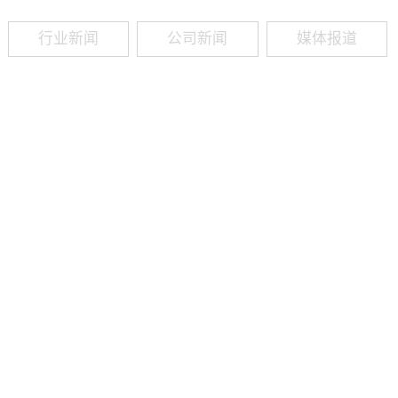
行业新闻
公司新闻
媒体报道
09
-
19
2025
建筑业热闻建筑工程业领域最新资讯，政策解读，行业分析、行业热
程资质（新办、增项、升级、延期、维护等）政策公布，建筑类人才
资质8年，案例3000+，全网低价新办资质施工资质新办、增项二级
13018223165（微信同号）资质升级总包升级，专包升级，业绩补录、回函
09
-
16
2025
建筑业热闻建筑工程业领域最新资讯，政策解读，行业分析、行业热
程资质（新办、增项、升级、延期、维护等）政策公布，建筑类人才
资质8年，案例3000+，全网低价新办资质施工资质新办、增项二级