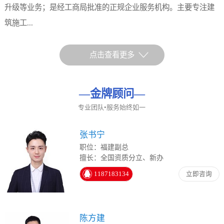
升级等业务；是经工商局批准的正规企业服务机构。主要专注建
筑施工...
点击查看更多
—
金牌顾问
—
专业团队•服务始终如一
张书宁
职位：福建副总
擅长：全国资质分立、新办
1187183134
立即咨询
陈方建