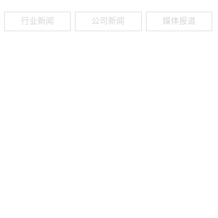
行业新闻
公司新闻
媒体报道
09
-
19
2025
建筑业热闻建筑工程业领域最新资讯，政策解读，行业分析、行业热
程资质（新办、增项、升级、延期、维护等）政策公布，建筑类人才
资质8年，案例3000+，全网低价新办资质施工资质新办、增项二级
13018223165（微信同号）资质升级总包升级，专包升级，业绩补录、回函
09
-
16
2025
建筑业热闻建筑工程业领域最新资讯，政策解读，行业分析、行业热
程资质（新办、增项、升级、延期、维护等）政策公布，建筑类人才
资质8年，案例3000+，全网低价新办资质施工资质新办、增项二级