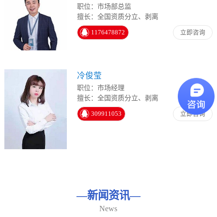
职位：市场部总监
擅长：全国资质分立、剥离
1176478872
立即咨询
冷俊莹
职位：市场经理
擅长：全国资质分立、剥离
309911053
立即咨询
—
新闻资讯
—
News