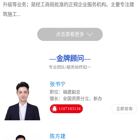
升级等业务；是经工商局批准的正规企业服务机构。主要专注建
筑施工...
点击查看更多
—
金牌顾问
—
专业团队•服务始终如一
张书宁
职位：福建副总
擅长：全国资质分立、新办
1187183134
立即咨询
陈方建