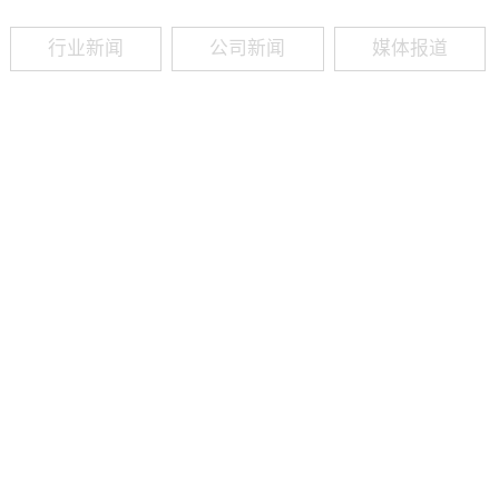
行业新闻
公司新闻
媒体报道
09
-
19
2025
建筑业热闻建筑工程业领域最新资讯，政策解读，行业分析、行业热
程资质（新办、增项、升级、延期、维护等）政策公布，建筑类人才
资质8年，案例3000+，全网低价新办资质施工资质新办、增项二级
13018223165（微信同号）资质升级总包升级，专包升级，业绩补录、回函
09
-
16
2025
建筑业热闻建筑工程业领域最新资讯，政策解读，行业分析、行业热
程资质（新办、增项、升级、延期、维护等）政策公布，建筑类人才
资质8年，案例3000+，全网低价新办资质施工资质新办、增项二级