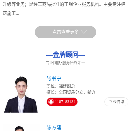
升级等业务；是经工商局批准的正规企业服务机构。主要专注建
筑施工...
点击查看更多
—
金牌顾问
—
专业团队•服务始终如一
张书宁
职位：福建副总
擅长：全国资质分立、新办
1187183134
立即咨询
陈方建