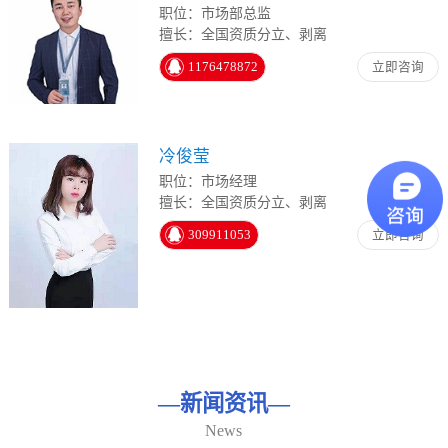
职位：市场部总监
擅长：全国资质分立、剥离
1176478872
立即咨询
冷俊莹
职位：市场经理
擅长：全国资质分立、剥离
309911053
立即咨询
—
新闻资讯
—
News