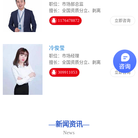
职位：市场部总监
擅长：全国资质分立、剥离
1176478872
立即咨询
冷俊莹
职位：市场经理
擅长：全国资质分立、剥离
309911053
立即咨询
—
新闻资讯
—
News