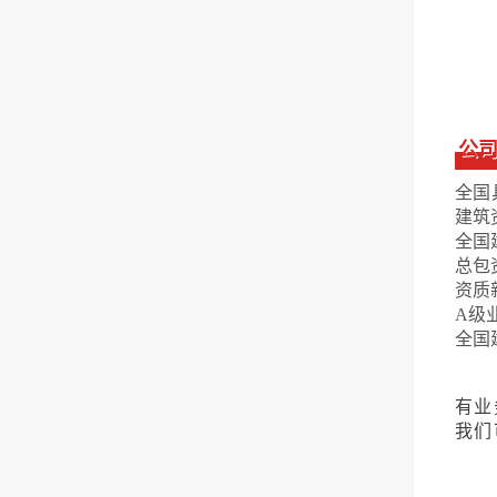
（1
（2
或隧
（3
公
（4
全国
项。
建筑
全国
总包
资质
直接
A级
1、
全国
净资
有业
2、
我们
（1