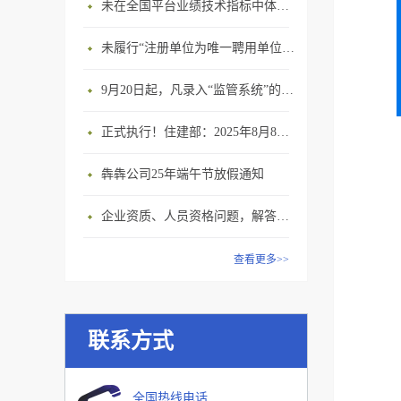
未在全国平台业绩技术指标中体现个人角色的业绩，在资质审查时不作为有效业绩认定！
未履行“注册单位为唯一聘用单位”的承诺，撤销注册许可，三年内不得再次申请建造师注册
9月20日起，凡录入“监管系统”的建造师、职称人员，均需上传社保缴纳凭证！
正式执行！住建部：2025年8月8日起，建筑市政工程全面禁止9项技术！
犇犇公司25年端午节放假通知
企业资质、人员资格问题，解答来了
查看更多>>
联系方式
全国热线电话