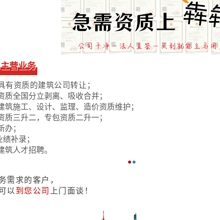
）铁路工程专业一级注册建造师不少于3人。
）技术负责人具有8年以上从事铁路工程施工技术管理工作经历，
道工程）专业高级职称
。
铁道工程相关专业中级以上职称人员不少于
）经考核或培训合格的中级工以上技术工人不少于50人。
司主营业务
）技术负责人（或注册建造师）主持完成过本类别资质二级以上标
具有资质的建筑公司转让；
资质全国分立剥离、吸收合并；
建筑施工、设计、监理、造价资质维护；
公路工程施工总承包资质标准
资质三升二，专包资质二升一；
新办；
申请公路工程施工总承包二级资质考核如下指标：
业绩补录；
企业资产
建筑人才招聘。
产4000万元以上。
务需求的客户，
企业主要人员
可以
到您公司
上门面谈！
）公路工程专业注册建造师不少于8人。