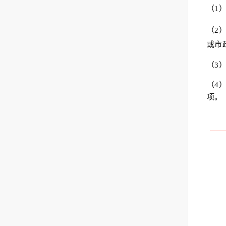
（1
（2
或市
（3
（4
项。
直接
1、
净资产
2、