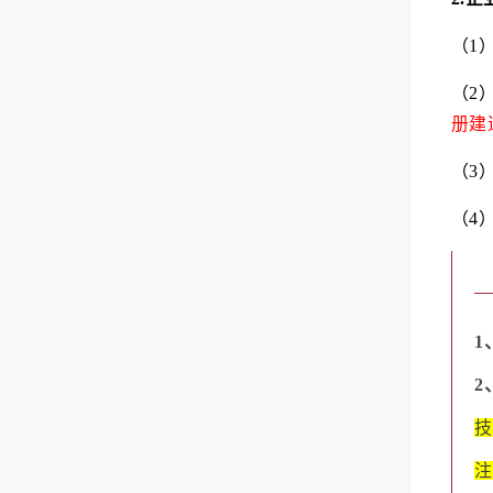
（1
（2
册建
（3
（4
1
2
技
注