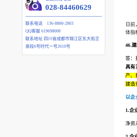
028-84460629
联系电话
136-8800-2803
日前
QQ客服
619698008
体指
联系地址
四川省成都市锦江区东大街芷
46
泉段6号时代一号2610号
答：
具有
产、
建造
以企
1.
净资
2.