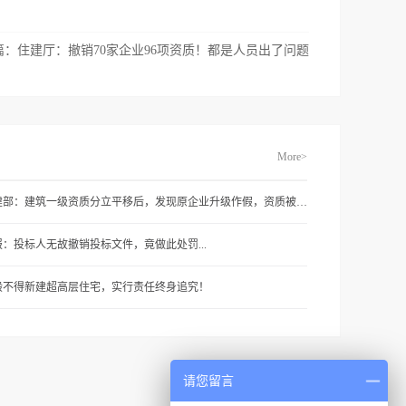
篇：
住建厅：撤销70家企业96项资质！都是人员出了问题
More>
住建部：建筑一级资质分立平移后，发现原企业升级作假，资质被撤销
报：投标人无故撤销投标文件，竟做此处罚...
般不得新建超高层住宅，实行责任终身追究！
请您留言