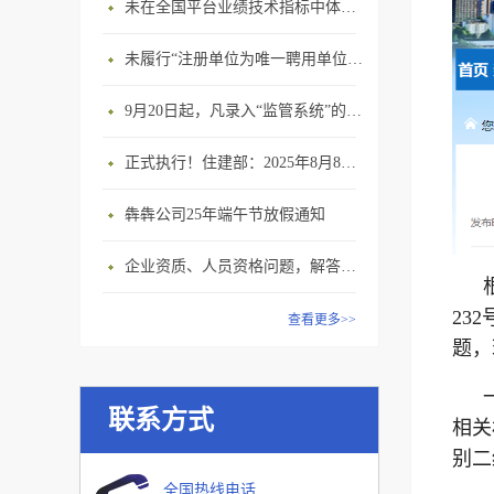
未在全国平台业绩技术指标中体现个人角色的业绩，在资质审查时不作为有效业绩认定！
未履行“注册单位为唯一聘用单位”的承诺，撤销注册许可，三年内不得再次申请建造师注册
9月20日起，凡录入“监管系统”的建造师、职称人员，均需上传社保缴纳凭证！
正式执行！住建部：2025年8月8日起，建筑市政工程全面禁止9项技术！
犇犇公司25年端午节放假通知
企业资质、人员资格问题，解答来了
23
查看更多>>
题，
联系方式
相关
别二
全国热线电话