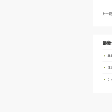
上一
最新
犇
住
引