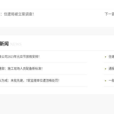
篇：
住建局被立案调查！
下一
新闻
NEWS
犇公司2023年元旦节放假安排！
建部：施工现场人员配备新标准！
通
以为戒：未批先建，7家监理单位遭顶格处罚！
一