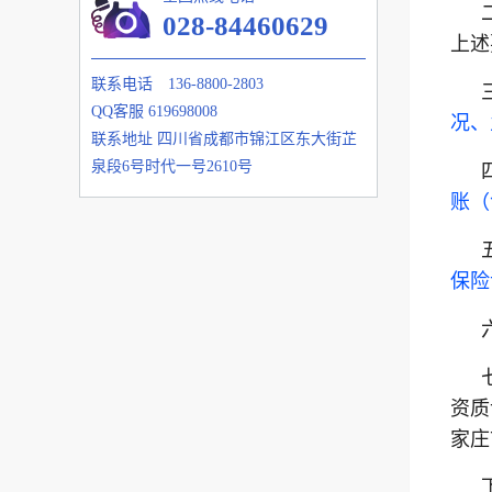
028-84460629
上述
联系电话
136-8800-2803
QQ客服
619698008
况、
联系地址
四川省成都市锦江区东大街芷
泉段6号时代一号2610号
账（
保险
资质
家庄