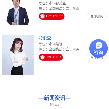
职位：市场部总监
擅长：全国资质分立、剥离
1176478872
立即咨询
冷俊莹
职位：市场经理
擅长：全国资质分立、剥离
309911053
立即咨询
—
新闻资讯
—
News