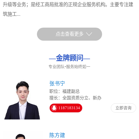
升级等业务；是经工商局批准的正规企业服务机构。主要专注建
筑施工...
点击查看更多
—
金牌顾问
—
专业团队•服务始终如一
张书宁
职位：福建副总
擅长：全国资质分立、新办
1187183134
立即咨询
陈方建