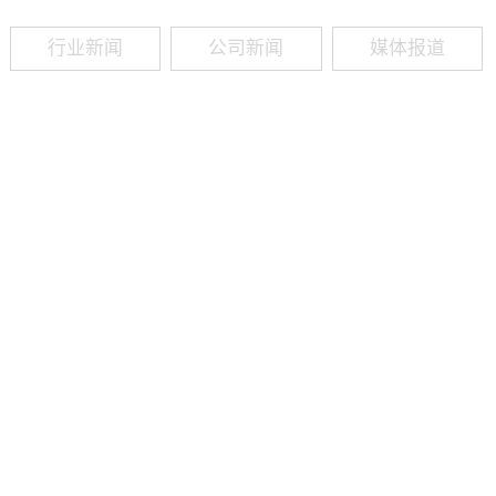
行业新闻
公司新闻
媒体报道
09
-
19
2025
建筑业热闻建筑工程业领域最新资讯，政策解读，行业分析、行业热
程资质（新办、增项、升级、延期、维护等）政策公布，建筑类人才
资质8年，案例3000+，全网低价新办资质施工资质新办、增项二级
13018223165（微信同号）资质升级总包升级，专包升级，业绩补录、回函
09
-
16
2025
建筑业热闻建筑工程业领域最新资讯，政策解读，行业分析、行业热
程资质（新办、增项、升级、延期、维护等）政策公布，建筑类人才
资质8年，案例3000+，全网低价新办资质施工资质新办、增项二级