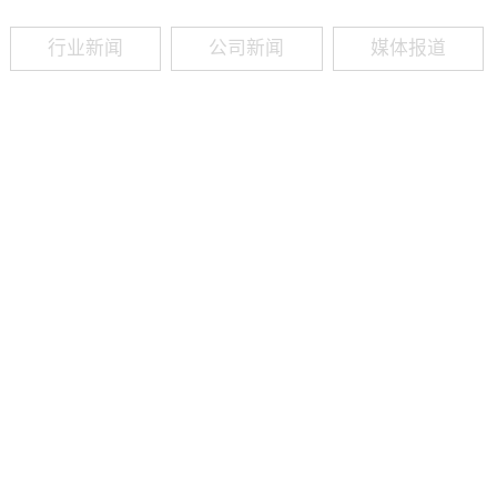
行业新闻
公司新闻
媒体报道
09
-
19
2025
建筑业热闻建筑工程业领域最新资讯，政策解读，行业分析、行业热
程资质（新办、增项、升级、延期、维护等）政策公布，建筑类人才
资质8年，案例3000+，全网低价新办资质施工资质新办、增项二级
13018223165（微信同号）资质升级总包升级，专包升级，业绩补录、回函
09
-
16
2025
建筑业热闻建筑工程业领域最新资讯，政策解读，行业分析、行业热
程资质（新办、增项、升级、延期、维护等）政策公布，建筑类人才
资质8年，案例3000+，全网低价新办资质施工资质新办、增项二级