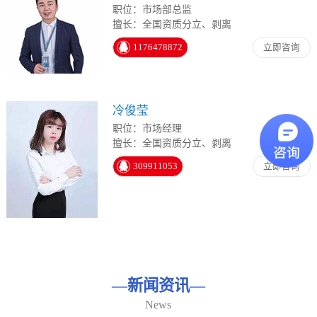
职位：市场部总监
擅长：全国资质分立、剥离
1176478872
立即咨询
冷俊莹
职位：市场经理
擅长：全国资质分立、剥离
309911053
立即咨询
—
新闻资讯
—
News