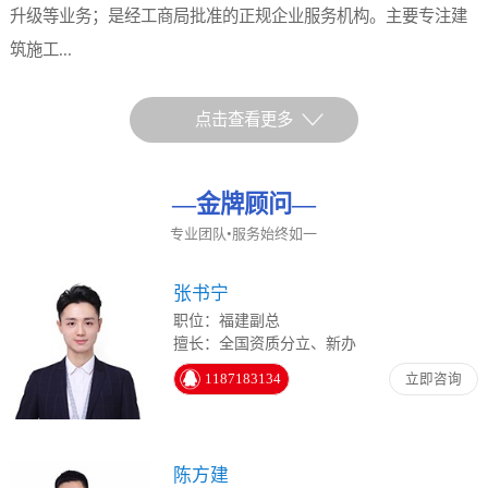
升级等业务；是经工商局批准的正规企业服务机构。主要专注建
筑施工...
点击查看更多
—
金牌顾问
—
专业团队•服务始终如一
张书宁
职位：福建副总
擅长：全国资质分立、新办
1187183134
立即咨询
陈方建