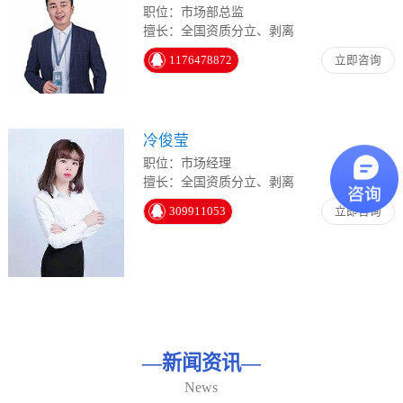
职位：市场部总监
擅长：全国资质分立、剥离
1176478872
立即咨询
冷俊莹
职位：市场经理
擅长：全国资质分立、剥离
309911053
立即咨询
—
新闻资讯
—
News