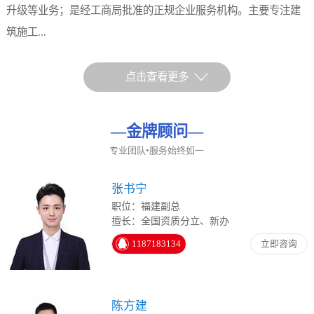
升级等业务；是经工商局批准的正规企业服务机构。主要专注建
筑施工...
点击查看更多
—
金牌顾问
—
专业团队•服务始终如一
张书宁
职位：福建副总
擅长：全国资质分立、新办
1187183134
立即咨询
陈方建