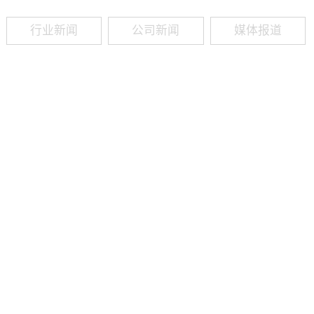
行业新闻
公司新闻
媒体报道
09
-
19
2025
建筑业热闻建筑工程业领域最新资讯，政策解读，行业分析、行业热
程资质（新办、增项、升级、延期、维护等）政策公布，建筑类人才
资质8年，案例3000+，全网低价新办资质施工资质新办、增项二级
13018223165（微信同号）资质升级总包升级，专包升级，业绩补录、回函
09
-
16
2025
建筑业热闻建筑工程业领域最新资讯，政策解读，行业分析、行业热
程资质（新办、增项、升级、延期、维护等）政策公布，建筑类人才
资质8年，案例3000+，全网低价新办资质施工资质新办、增项二级