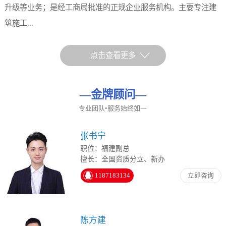
升级等业务；是经工商局批准的正规企业服务机构。主要专注建
筑施工...
点击查看更多
—
金牌顾问
—
专业团队•服务始终如一
张书宁
职位：福建副总
擅长：全国资质分立、新办
1187183134
立即咨询
陈方建