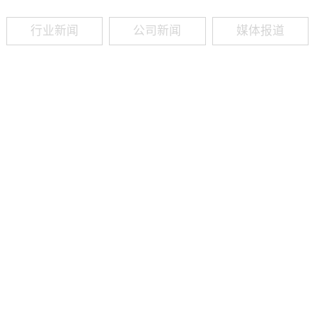
行业新闻
公司新闻
媒体报道
09
-
19
2025
建筑业热闻建筑工程业领域最新资讯，政策解读，行业分析、行业热
程资质（新办、增项、升级、延期、维护等）政策公布，建筑类人才
资质8年，案例3000+，全网低价新办资质施工资质新办、增项二级
13018223165（微信同号）资质升级总包升级，专包升级，业绩补录、回函
09
-
16
2025
建筑业热闻建筑工程业领域最新资讯，政策解读，行业分析、行业热
程资质（新办、增项、升级、延期、维护等）政策公布，建筑类人才
资质8年，案例3000+，全网低价新办资质施工资质新办、增项二级