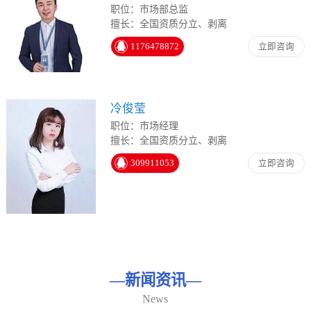
职位：市场部总监
擅长：全国资质分立、剥离
1176478872
立即咨询
冷俊莹
职位：市场经理
擅长：全国资质分立、剥离
309911053
立即咨询
—
新闻资讯
—
News