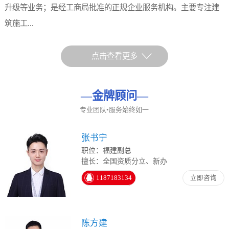
升级等业务；是经工商局批准的正规企业服务机构。主要专注建
筑施工...
点击查看更多
—
金牌顾问
—
专业团队•服务始终如一
张书宁
职位：福建副总
擅长：全国资质分立、新办
1187183134
立即咨询
陈方建