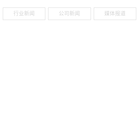
行业新闻
公司新闻
媒体报道
09
-
19
2025
建筑业热闻建筑工程业领域最新资讯，政策解读，行业分析、行业热
程资质（新办、增项、升级、延期、维护等）政策公布，建筑类人才
资质8年，案例3000+，全网低价新办资质施工资质新办、增项二级
13018223165（微信同号）资质升级总包升级，专包升级，业绩补录、回函
09
-
16
2025
建筑业热闻建筑工程业领域最新资讯，政策解读，行业分析、行业热
程资质（新办、增项、升级、延期、维护等）政策公布，建筑类人才
资质8年，案例3000+，全网低价新办资质施工资质新办、增项二级