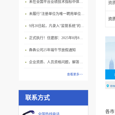
未在全国平台业绩技术指标中体现个人角色的业绩，在资质审查时不作为有效业绩认定！
资
未履行“注册单位为唯一聘用单位”的承诺，撤销注册许可，三年内不得再次申请建造师注册
资
9月20日起，凡录入“监管系统”的建造师、职称人员，均需上传社保缴纳凭证！
正式执行！住建部：2025年8月8日起，建筑市政工程全面禁止9项技术！
犇犇公司25年端午节放假通知
企业资质、人员资格问题，解答来了
查看更多>>
联系方式
各市
全国热线电话