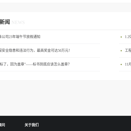
新闻
NEWS
犇公司23年端午节放假通知
1.
报安全隐患和违法行为，最高奖金可达50万元！
工
废标了，因为盖章”——标书到底应该怎么盖章？
1
顾问
关于我们