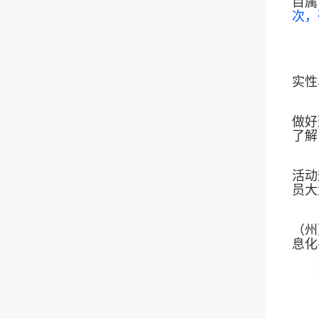
目属
次，
（
实性
做好
了解
活动
员大
（州
息化