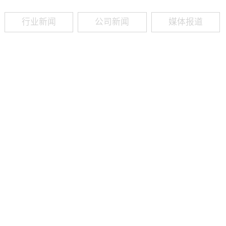
行业新闻
公司新闻
媒体报道
09
-
19
2025
建筑业热闻建筑工程业领域最新资讯，政策解读，行业分析、行业热
程资质（新办、增项、升级、延期、维护等）政策公布，建筑类人才
资质8年，案例3000+，全网低价新办资质施工资质新办、增项二级
13018223165（微信同号）资质升级总包升级，专包升级，业绩补录、回函
09
-
16
2025
建筑业热闻建筑工程业领域最新资讯，政策解读，行业分析、行业热
程资质（新办、增项、升级、延期、维护等）政策公布，建筑类人才
资质8年，案例3000+，全网低价新办资质施工资质新办、增项二级