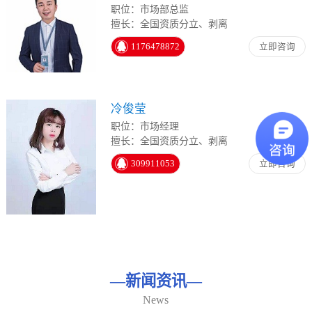
职位：市场部总监
擅长：全国资质分立、剥离
1176478872
立即咨询
冷俊莹
职位：市场经理
擅长：全国资质分立、剥离
309911053
立即咨询
—
新闻资讯
—
News