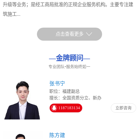
升级等业务；是经工商局批准的正规企业服务机构。主要专注建
筑施工...
点击查看更多
—
金牌顾问
—
专业团队•服务始终如一
张书宁
职位：福建副总
擅长：全国资质分立、新办
1187183134
立即咨询
陈方建