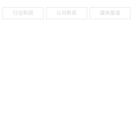
行业新闻
公司新闻
媒体报道
09
-
19
2025
建筑业热闻建筑工程业领域最新资讯，政策解读，行业分析、行业热
程资质（新办、增项、升级、延期、维护等）政策公布，建筑类人才
资质8年，案例3000+，全网低价新办资质施工资质新办、增项二级
13018223165（微信同号）资质升级总包升级，专包升级，业绩补录、回函
09
-
16
2025
建筑业热闻建筑工程业领域最新资讯，政策解读，行业分析、行业热
程资质（新办、增项、升级、延期、维护等）政策公布，建筑类人才
资质8年，案例3000+，全网低价新办资质施工资质新办、增项二级