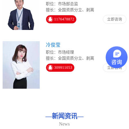
职位：市场部总监
擅长：全国资质分立、剥离
1176478872
立即咨询
冷俊莹
职位：市场经理
擅长：全国资质分立、剥离
309911053
立即咨询
—
新闻资讯
—
News