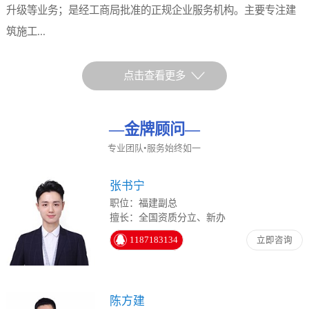
升级等业务；是经工商局批准的正规企业服务机构。主要专注建
筑施工...
点击查看更多
—
金牌顾问
—
专业团队•服务始终如一
张书宁
职位：福建副总
擅长：全国资质分立、新办
1187183134
立即咨询
陈方建