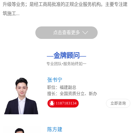
升级等业务；是经工商局批准的正规企业服务机构。主要专注建
筑施工...
点击查看更多
—
金牌顾问
—
专业团队•服务始终如一
张书宁
职位：福建副总
擅长：全国资质分立、新办
1187183134
立即咨询
陈方建