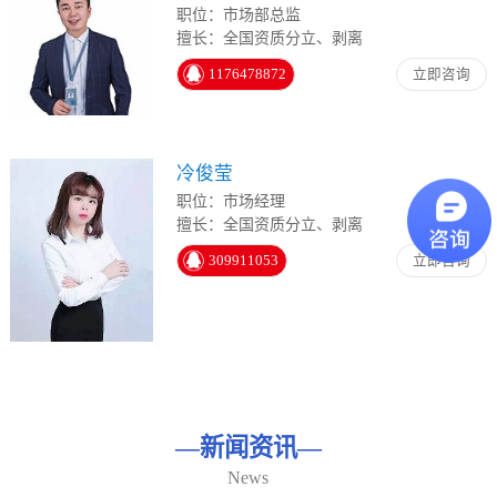
职位：市场部总监
擅长：全国资质分立、剥离
1176478872
立即咨询
冷俊莹
职位：市场经理
擅长：全国资质分立、剥离
309911053
立即咨询
—
新闻资讯
—
News