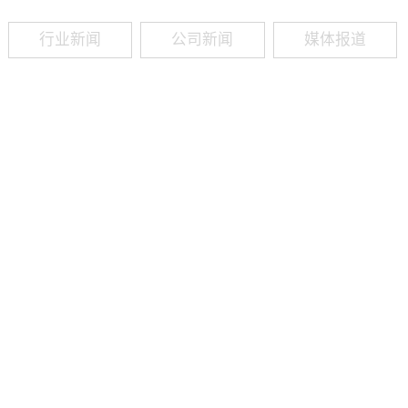
行业新闻
公司新闻
媒体报道
09
-
19
2025
建筑业热闻建筑工程业领域最新资讯，政策解读，行业分析、行业热
程资质（新办、增项、升级、延期、维护等）政策公布，建筑类人才
资质8年，案例3000+，全网低价新办资质施工资质新办、增项二级
13018223165（微信同号）资质升级总包升级，专包升级，业绩补录、回函
09
-
16
2025
建筑业热闻建筑工程业领域最新资讯，政策解读，行业分析、行业热
程资质（新办、增项、升级、延期、维护等）政策公布，建筑类人才
资质8年，案例3000+，全网低价新办资质施工资质新办、增项二级