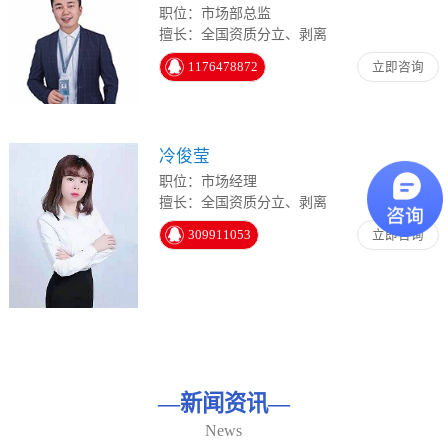
职位：市场部总监
擅长：全国资质分立、剥离
1176478872
立即咨询
冷俊莹
职位：市场经理
擅长：全国资质分立、剥离
309911053
立即咨询
—
新闻资讯
—
News