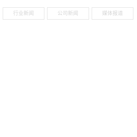
行业新闻
公司新闻
媒体报道
09
-
19
2025
建筑业热闻建筑工程业领域最新资讯，政策解读，行业分析、行业热
程资质（新办、增项、升级、延期、维护等）政策公布，建筑类人才
资质8年，案例3000+，全网低价新办资质施工资质新办、增项二级
13018223165（微信同号）资质升级总包升级，专包升级，业绩补录、回函
09
-
16
2025
建筑业热闻建筑工程业领域最新资讯，政策解读，行业分析、行业热
程资质（新办、增项、升级、延期、维护等）政策公布，建筑类人才
资质8年，案例3000+，全网低价新办资质施工资质新办、增项二级