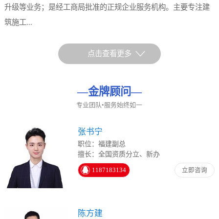
升级等业务；是经工商局批准的正规企业服务机构。主要专注建
筑施工...
点击查看更多
—
金牌顾问
—
专业团队•服务始终如一
张书宁
职位：福建副总
擅长：全国资质分立、新办
1187183134
立即咨询
陈方建