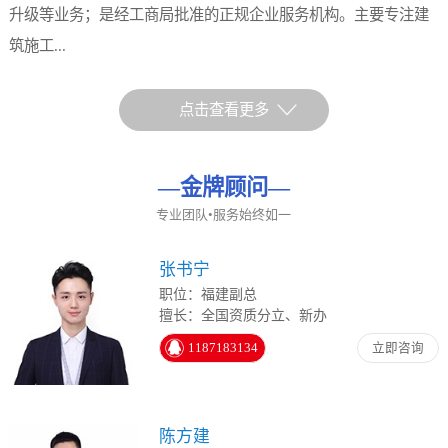
升级等业务；是经工商局批准的正规企业服务机构。主要专注建
筑施工...
点击查看更多
—
金牌顾问
—
专业团队•服务始终如一
张书宁
职位：福建副总
擅长：全国资质分立、新办
1187183134
立即咨询
陈方建