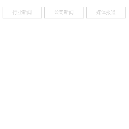
行业新闻
公司新闻
媒体报道
09
-
19
2025
建筑业热闻建筑工程业领域最新资讯，政策解读，行业分析、行业热
程资质（新办、增项、升级、延期、维护等）政策公布，建筑类人才
资质8年，案例3000+，全网低价新办资质施工资质新办、增项二级
13018223165（微信同号）资质升级总包升级，专包升级，业绩补录、回函
09
-
16
2025
建筑业热闻建筑工程业领域最新资讯，政策解读，行业分析、行业热
程资质（新办、增项、升级、延期、维护等）政策公布，建筑类人才
资质8年，案例3000+，全网低价新办资质施工资质新办、增项二级