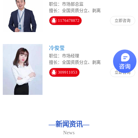
职位：市场部总监
擅长：全国资质分立、剥离
1176478872
立即咨询
冷俊莹
职位：市场经理
擅长：全国资质分立、剥离
309911053
立即咨询
—
新闻资讯
—
News