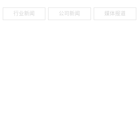
行业新闻
公司新闻
媒体报道
09
-
19
2025
建筑业热闻建筑工程业领域最新资讯，政策解读，行业分析、行业热
程资质（新办、增项、升级、延期、维护等）政策公布，建筑类人才
资质8年，案例3000+，全网低价新办资质施工资质新办、增项二级
13018223165（微信同号）资质升级总包升级，专包升级，业绩补录、回函
09
-
16
2025
建筑业热闻建筑工程业领域最新资讯，政策解读，行业分析、行业热
程资质（新办、增项、升级、延期、维护等）政策公布，建筑类人才
资质8年，案例3000+，全网低价新办资质施工资质新办、增项二级