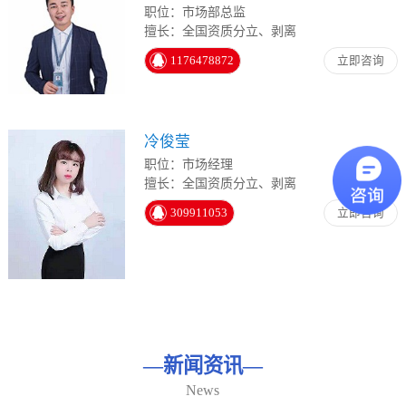
职位：市场部总监
擅长：全国资质分立、剥离
1176478872
立即咨询
冷俊莹
职位：市场经理
擅长：全国资质分立、剥离
309911053
立即咨询
—
新闻资讯
—
News