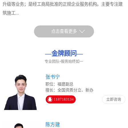
升级等业务；是经工商局批准的正规企业服务机构。主要专注建
筑施工...
点击查看更多
—
金牌顾问
—
专业团队•服务始终如一
张书宁
职位：福建副总
擅长：全国资质分立、新办
1187183134
立即咨询
陈方建