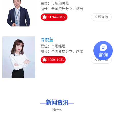
职位：市场部总监
擅长：全国资质分立、剥离
1176478872
立即咨询
冷俊莹
职位：市场经理
擅长：全国资质分立、剥离
309911053
立即咨询
—
新闻资讯
—
News