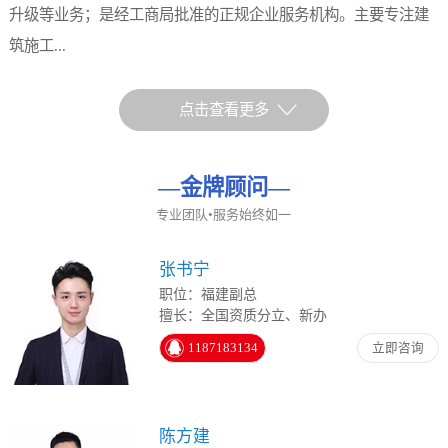
升级等业务；是经工商局批准的正规企业服务机构。主要专注建
筑施工...
点击查看更多
—
金牌顾问
—
专业团队•服务始终如一
张书宁
职位：福建副总
擅长：全国资质分立、新办
1187183134
立即咨询
陈方建