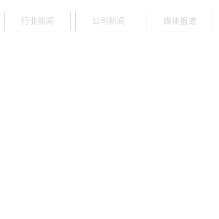
行业新闻
公司新闻
媒体报道
09
-
19
2025
建筑业热闻建筑工程业领域最新资讯，政策解读，行业分析、行业热
程资质（新办、增项、升级、延期、维护等）政策公布，建筑类人才
资质8年，案例3000+，全网低价新办资质施工资质新办、增项二级
13018223165（微信同号）资质升级总包升级，专包升级，业绩补录、回函
09
-
16
2025
建筑业热闻建筑工程业领域最新资讯，政策解读，行业分析、行业热
程资质（新办、增项、升级、延期、维护等）政策公布，建筑类人才
资质8年，案例3000+，全网低价新办资质施工资质新办、增项二级