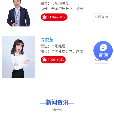
职位：市场部总监
擅长：全国资质分立、剥离
1176478872
立即咨询
冷俊莹
职位：市场经理
擅长：全国资质分立、剥离
309911053
立即咨询
—
新闻资讯
—
News