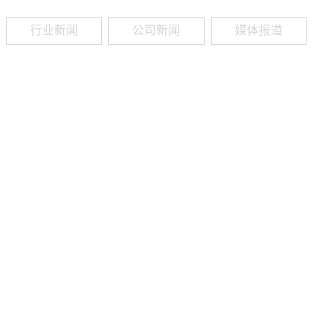
行业新闻
公司新闻
媒体报道
09
-
19
2025
建筑业热闻建筑工程业领域最新资讯，政策解读，行业分析、行业热
程资质（新办、增项、升级、延期、维护等）政策公布，建筑类人才
资质8年，案例3000+，全网低价新办资质施工资质新办、增项二级
13018223165（微信同号）资质升级总包升级，专包升级，业绩补录、回函
09
-
16
2025
建筑业热闻建筑工程业领域最新资讯，政策解读，行业分析、行业热
程资质（新办、增项、升级、延期、维护等）政策公布，建筑类人才
资质8年，案例3000+，全网低价新办资质施工资质新办、增项二级