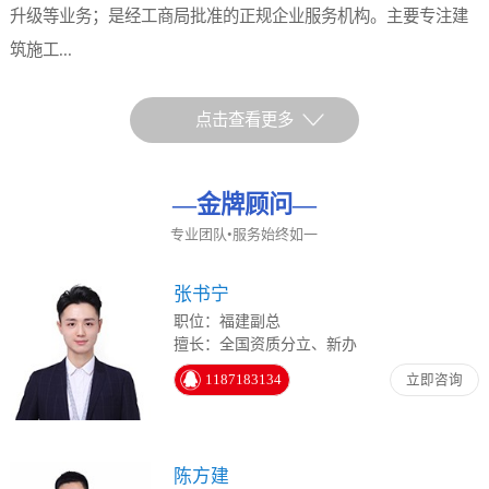
升级等业务；是经工商局批准的正规企业服务机构。主要专注建
筑施工...
点击查看更多
—
金牌顾问
—
专业团队•服务始终如一
张书宁
职位：福建副总
擅长：全国资质分立、新办
1187183134
立即咨询
陈方建