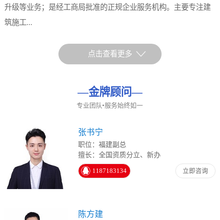
升级等业务；是经工商局批准的正规企业服务机构。主要专注建
筑施工...
点击查看更多
—
金牌顾问
—
专业团队•服务始终如一
张书宁
职位：福建副总
擅长：全国资质分立、新办
1187183134
立即咨询
陈方建