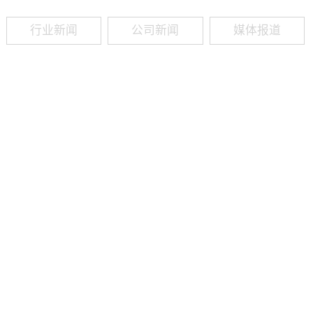
行业新闻
公司新闻
媒体报道
09
-
19
2025
建筑业热闻建筑工程业领域最新资讯，政策解读，行业分析、行业热
程资质（新办、增项、升级、延期、维护等）政策公布，建筑类人才
资质8年，案例3000+，全网低价新办资质施工资质新办、增项二级
13018223165（微信同号）资质升级总包升级，专包升级，业绩补录、回函
09
-
16
2025
建筑业热闻建筑工程业领域最新资讯，政策解读，行业分析、行业热
程资质（新办、增项、升级、延期、维护等）政策公布，建筑类人才
资质8年，案例3000+，全网低价新办资质施工资质新办、增项二级