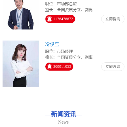
职位：市场部总监
擅长：全国资质分立、剥离
1176478872
立即咨询
冷俊莹
职位：市场经理
擅长：全国资质分立、剥离
309911053
立即咨询
—
新闻资讯
—
News