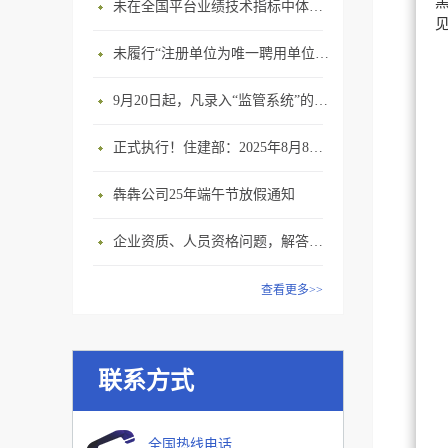
未在全国平台业绩技术指标中体现个人角色的业绩，在资质审查时不作为有效业绩认定！
未履行“注册单位为唯一聘用单位”的承诺，撤销注册许可，三年内不得再次申请建造师注册
9月20日起，凡录入“监管系统”的建造师、职称人员，均需上传社保缴纳凭证！
正式执行！住建部：2025年8月8日起，建筑市政工程全面禁止9项技术！
犇犇公司25年端午节放假通知
企业资质、人员资格问题，解答来了
查看更多>>
联系方式
全国热线电话