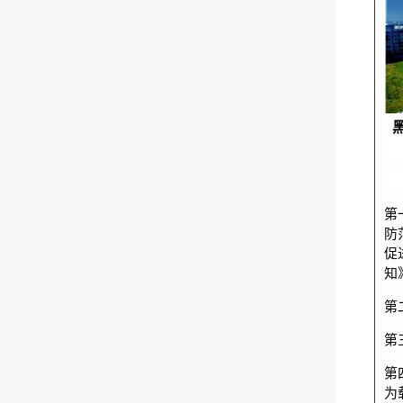
第
防
促
知
第
第
第
为