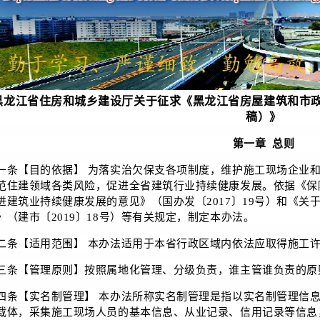
黑龙江省住房和城乡建设厅关于征求《黑龙江省房屋建筑和市
稿）》
第一章 总则
一条【目的依据】 为落实治欠保支各项制度，维护施工现场企业
范住建领域各类风险，促进全省建筑行业持续健康发展。依据《保
进建筑业持续健康发展的意见》（国办发〔2017〕19号）和《
》（建市〔2019〕18号）等有关规定，制定本办法。
二条【适用范围】 本办法适用于本省行政区域内依法应取得施工
三条【管理原则】按照属地化管理、分级负责，谁主管谁负责的原
四条【实名制管理】 本办法所称实名制管理是指以实名制管理信
载体，采集施工现场人员的基本信息、从业记录、信用记录等信息