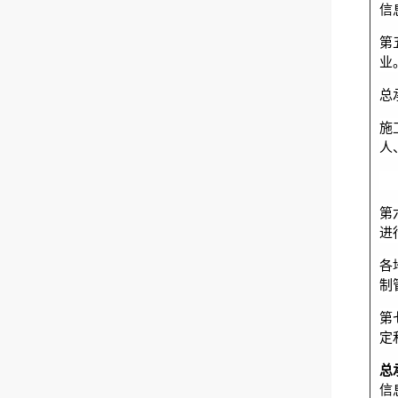
信
第
业
总
施
人
第
进
各
制
第
定
总
信