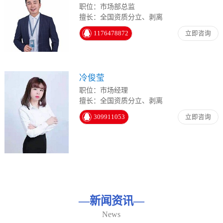
职位：市场部总监
擅长：全国资质分立、剥离
1176478872
立即咨询
冷俊莹
职位：市场经理
擅长：全国资质分立、剥离
309911053
立即咨询
—
新闻资讯
—
News