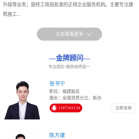
升级等业务；是经工商局批准的正规企业服务机构。主要专注建
筑施工...
点击查看更多
—
金牌顾问
—
专业团队•服务始终如一
张书宁
职位：福建副总
擅长：全国资质分立、新办
1187183134
立即咨询
陈方建