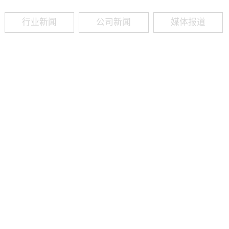
行业新闻
公司新闻
媒体报道
09
-
19
2025
建筑业热闻建筑工程业领域最新资讯，政策解读，行业分析、行业热
程资质（新办、增项、升级、延期、维护等）政策公布，建筑类人才
资质8年，案例3000+，全网低价新办资质施工资质新办、增项二级
13018223165（微信同号）资质升级总包升级，专包升级，业绩补录、回函
09
-
16
2025
建筑业热闻建筑工程业领域最新资讯，政策解读，行业分析、行业热
程资质（新办、增项、升级、延期、维护等）政策公布，建筑类人才
资质8年，案例3000+，全网低价新办资质施工资质新办、增项二级