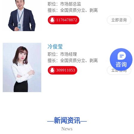
职位：市场部总监
擅长：全国资质分立、剥离
1176478872
立即咨询
冷俊莹
职位：市场经理
擅长：全国资质分立、剥离
309911053
立即咨询
—
新闻资讯
—
News