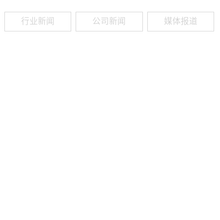
行业新闻
公司新闻
媒体报道
09
-
19
2025
建筑业热闻建筑工程业领域最新资讯，政策解读，行业分析、行业热
程资质（新办、增项、升级、延期、维护等）政策公布，建筑类人才
资质8年，案例3000+，全网低价新办资质施工资质新办、增项二级
13018223165（微信同号）资质升级总包升级，专包升级，业绩补录、回函
09
-
16
2025
建筑业热闻建筑工程业领域最新资讯，政策解读，行业分析、行业热
程资质（新办、增项、升级、延期、维护等）政策公布，建筑类人才
资质8年，案例3000+，全网低价新办资质施工资质新办、增项二级