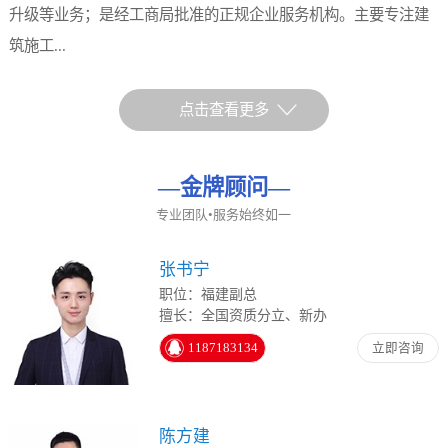
升级等业务；是经工商局批准的正规企业服务机构。主要专注建
筑施工...
点击查看更多
—
金牌顾问
—
专业团队•服务始终如一
张书宁
职位：福建副总
擅长：全国资质分立、新办
1187183134
立即咨询
陈方建