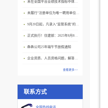
未在全国平台业绩技术指标中体现个人角色的业绩，在资质审查时不作为有效业绩认定！
未履行“注册单位为唯一聘用单位”的承诺，撤销注册许可，三年内不得再次申请建造师注册
9月20日起，凡录入“监管系统”的建造师、职称人员，均需上传社保缴纳凭证！
正式执行！住建部：2025年8月8日起，建筑市政工程全面禁止9项技术！
犇犇公司25年端午节放假通知
企业资质、人员资格问题，解答来了
查看更多>>
联系方式
全国热线电话