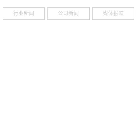
行业新闻
公司新闻
媒体报道
09
-
19
2025
建筑业热闻建筑工程业领域最新资讯，政策解读，行业分析、行业热
程资质（新办、增项、升级、延期、维护等）政策公布，建筑类人才
资质8年，案例3000+，全网低价新办资质施工资质新办、增项二级
13018223165（微信同号）资质升级总包升级，专包升级，业绩补录、回函
09
-
16
2025
建筑业热闻建筑工程业领域最新资讯，政策解读，行业分析、行业热
程资质（新办、增项、升级、延期、维护等）政策公布，建筑类人才
资质8年，案例3000+，全网低价新办资质施工资质新办、增项二级