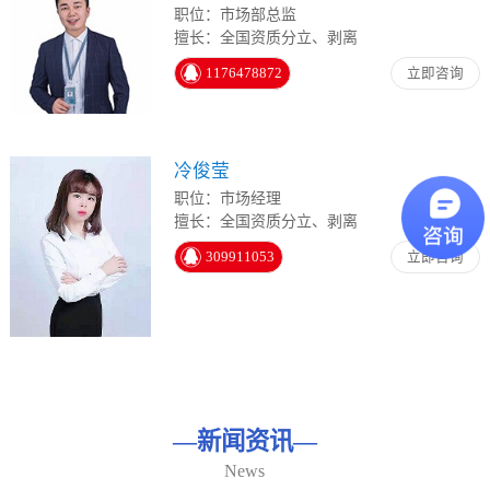
职位：市场部总监
擅长：全国资质分立、剥离
1176478872
立即咨询
冷俊莹
职位：市场经理
擅长：全国资质分立、剥离
309911053
立即咨询
—
新闻资讯
—
News