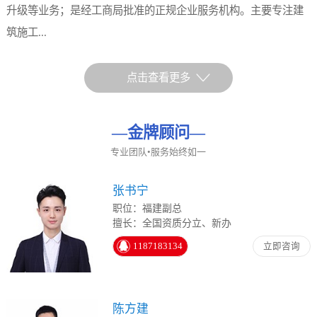
升级等业务；是经工商局批准的正规企业服务机构。主要专注建
筑施工...
点击查看更多
—
金牌顾问
—
专业团队•服务始终如一
张书宁
职位：福建副总
擅长：全国资质分立、新办
1187183134
立即咨询
陈方建