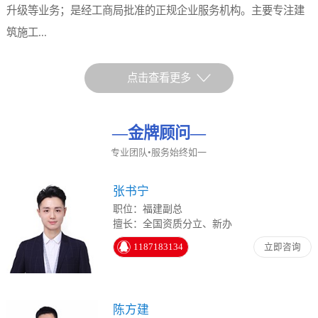
升级等业务；是经工商局批准的正规企业服务机构。主要专注建
筑施工...
点击查看更多
—
金牌顾问
—
专业团队•服务始终如一
张书宁
职位：福建副总
擅长：全国资质分立、新办
1187183134
立即咨询
陈方建