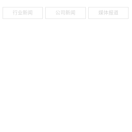
行业新闻
公司新闻
媒体报道
09
-
19
2025
建筑业热闻建筑工程业领域最新资讯，政策解读，行业分析、行业热
程资质（新办、增项、升级、延期、维护等）政策公布，建筑类人才
资质8年，案例3000+，全网低价新办资质施工资质新办、增项二级
13018223165（微信同号）资质升级总包升级，专包升级，业绩补录、回函
09
-
16
2025
建筑业热闻建筑工程业领域最新资讯，政策解读，行业分析、行业热
程资质（新办、增项、升级、延期、维护等）政策公布，建筑类人才
资质8年，案例3000+，全网低价新办资质施工资质新办、增项二级