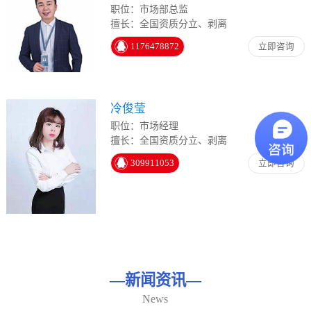
职位：市场部总监
擅长：全国资质分立、剥离
1176478872
立即咨询
冷俊莹
职位：市场经理
擅长：全国资质分立、剥离
309911053
立即咨询
—
新闻资讯
—
News