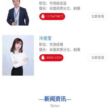
职位：市场部总监
擅长：全国资质分立、剥离
1176478872
立即咨询
冷俊莹
职位：市场经理
擅长：全国资质分立、剥离
309911053
立即咨询
—
新闻资讯
—
News