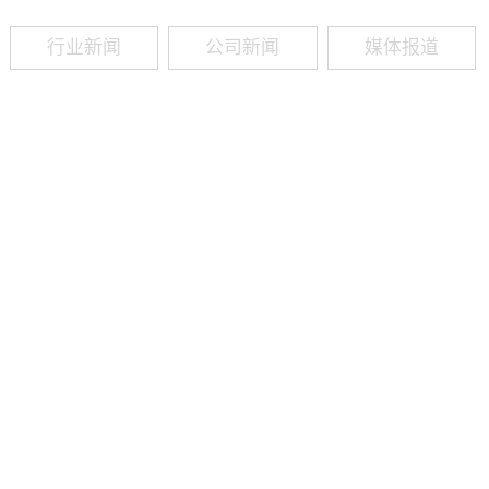
行业新闻
公司新闻
媒体报道
09
-
19
2025
建筑业热闻建筑工程业领域最新资讯，政策解读，行业分析、行业热
程资质（新办、增项、升级、延期、维护等）政策公布，建筑类人才
资质8年，案例3000+，全网低价新办资质施工资质新办、增项二级
13018223165（微信同号）资质升级总包升级，专包升级，业绩补录、回函
09
-
16
2025
建筑业热闻建筑工程业领域最新资讯，政策解读，行业分析、行业热
程资质（新办、增项、升级、延期、维护等）政策公布，建筑类人才
资质8年，案例3000+，全网低价新办资质施工资质新办、增项二级