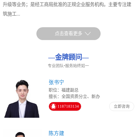
升级等业务；是经工商局批准的正规企业服务机构。主要专注建
筑施工...
点击查看更多
—
金牌顾问
—
专业团队•服务始终如一
张书宁
职位：福建副总
擅长：全国资质分立、新办
1187183134
立即咨询
陈方建