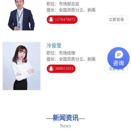
职位：市场部总监
擅长：全国资质分立、剥离
1176478872
立即咨询
冷俊莹
职位：市场经理
擅长：全国资质分立、剥离
309911053
立即咨询
—
新闻资讯
—
News