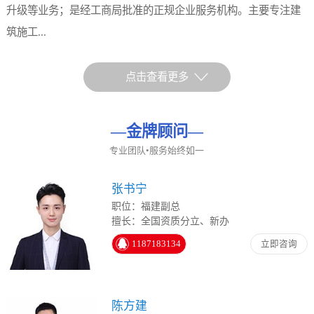
升级等业务；是经工商局批准的正规企业服务机构。主要专注建
筑施工...
点击查看更多
—
金牌顾问
—
专业团队•服务始终如一
张书宁
职位：福建副总
擅长：全国资质分立、新办
1187183134
立即咨询
陈方建