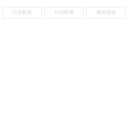
行业新闻
公司新闻
媒体报道
09
-
19
2025
建筑业热闻建筑工程业领域最新资讯，政策解读，行业分析、行业热
程资质（新办、增项、升级、延期、维护等）政策公布，建筑类人才
资质8年，案例3000+，全网低价新办资质施工资质新办、增项二级
13018223165（微信同号）资质升级总包升级，专包升级，业绩补录、回函
09
-
16
2025
建筑业热闻建筑工程业领域最新资讯，政策解读，行业分析、行业热
程资质（新办、增项、升级、延期、维护等）政策公布，建筑类人才
资质8年，案例3000+，全网低价新办资质施工资质新办、增项二级