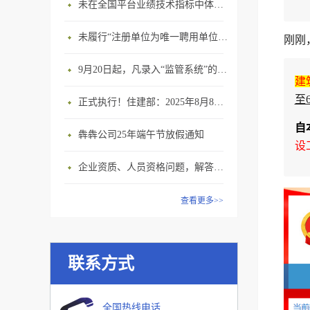
未在全国平台业绩技术指标中体现个人角色的业绩，在资质审查时不作为有效业绩认定！
未履行“注册单位为唯一聘用单位”的承诺，撤销注册许可，三年内不得再次申请建造师注册
刚刚
9月20日起，凡录入“监管系统”的建造师、职称人员，均需上传社保缴纳凭证！
建
至
正式执行！住建部：2025年8月8日起，建筑市政工程全面禁止9项技术！
自
犇犇公司25年端午节放假通知
设
企业资质、人员资格问题，解答来了
查看更多>>
联系方式
全国热线电话