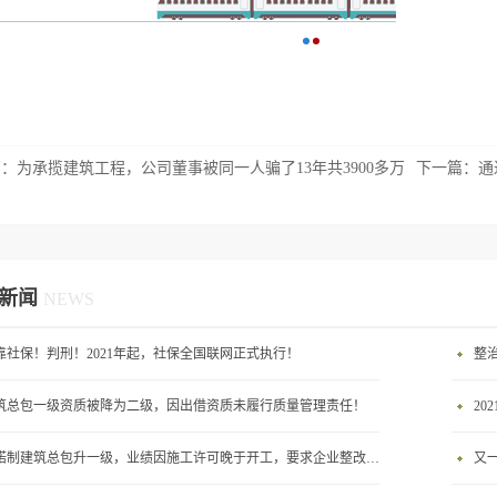
篇：
为承揽建筑工程，公司董事被同一人骗了13年共3900多万
下一篇：
通
新闻
NEWS
靠社保！判刑！2021年起，社保全国联网正式执行！
整
筑总包一级资质被降为二级，因出借资质未履行质量管理责任！
2
承诺制建筑总包升一级，业绩因施工许可晚于开工，要求企业整改否则将撤销资质！