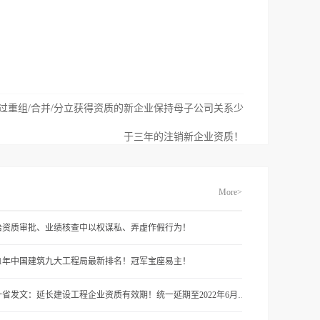
过重组/合并/分立获得资质的新企业保持母子公司关系少
于三年的注销新企业资质！
More>
治资质审批、业绩核查中以权谋私、弄虚作假行为！
021年中国建筑九大工程局最新排名！冠军宝座易主！
又一省发文：延长建设工程企业资质有效期！统一延期至2022年6月30日！