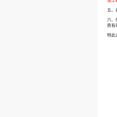
设工
五、
六、
质有
特此