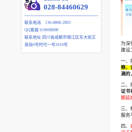
028-84460629
联系电话
136-8800-2803
QQ客服
619698008
联系地址
四川省成都市锦江区东大街芷
为深
泉段6号时代一号2610号
建设
一、
察、
满的
二、
证书
期延期
三、
服务
四、