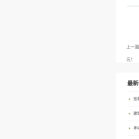
上一
元！
最新
挂
建